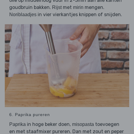
olie op middelhoog vuur in 2-3min aan alle kanten
goudbruin bakken.
met
mengen.
Rijst
mirin
in vier vierkantjes knippen of snijden.
Noriblaadjes
6. Paprika pureren
in hoge beker doen,
toevoegen
Paprika
misopasta
en met staafmixer pureren. Dan met zout en peper