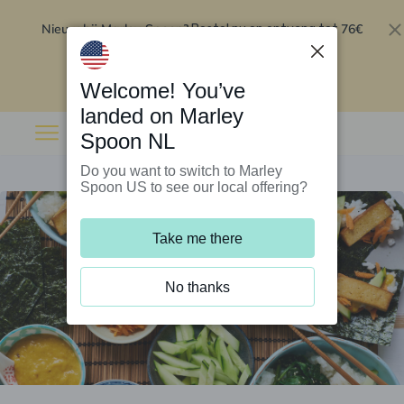
Nieuw bij Marley Spoon?
76€
Bestel nu en ontvang tot
korting op je eerste 5 boxen
.
Inwisselen
Welcome! You’ve
landed on Marley
Spoon NL
Do you want to switch to Marley
Spoon US to see our local offering?
Take me there
No thanks