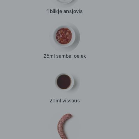
1 blikje ansjovis
25ml sambal oelek
20ml vissaus