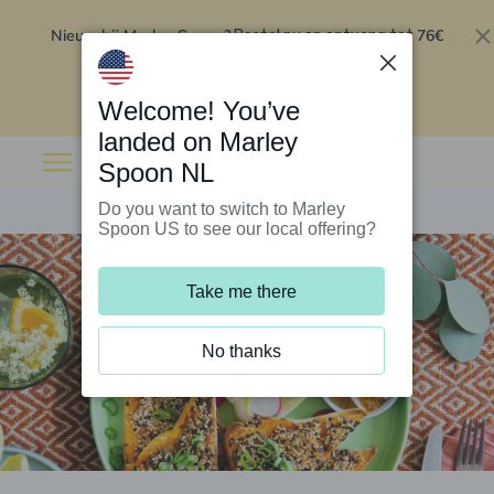
Nieuw bij Marley Spoon?
76€
Bestel nu en ontvang tot
korting op je eerste 5 boxen
.
Inwisselen
Welcome! You’ve
landed on Marley
Spoon NL
Do you want to switch to Marley
Spoon US to see our local offering?
Take me there
No thanks