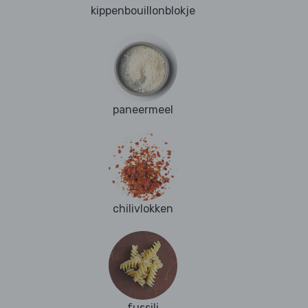
kippenbouillonblokje
paneermeel
chilivlokken
fussili