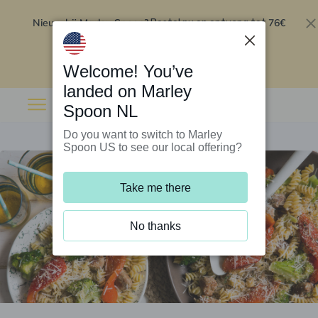
Nieuw bij Marley Spoon?
76€
Bestel nu en ontvang tot
korting op je eerste 5 boxen
.
Inwisselen
Welcome! You’ve
landed on Marley
Spoon NL
Do you want to switch to Marley
Spoon US to see our local offering?
Take me there
No thanks