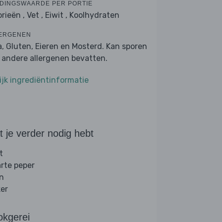
DINGSWAARDE PER PORTIE
orieën ,
Vet ,
Eiwit ,
Koolhydraten
ERGENEN
a, Gluten, Eieren en Mosterd. Kan sporen
 andere allergenen bevatten.
ijk ingrediëntinformatie
 je verder nodig hebt
t
rte peper
jn
ker
okgerei