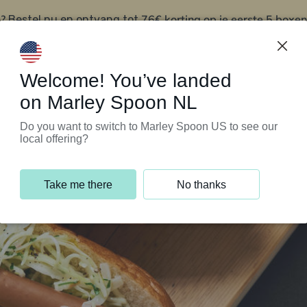
?
76€ korting op je eerste 5 boxen
Bestel nu en ontvang tot
t
Klantenservice
Welcome! You’ve landed
on Marley Spoon NL
Do you want to switch to Marley Spoon US to see our
local offering?
Take me there
No thanks