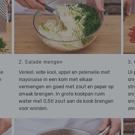
2. Salade mengen
3.
,
,
en
met
p
ie
Venkel
witte kool
appel
peterselie
Ui
n
in een kom met elkaar
sni
mayonaise
n
vermengen en goed met zout en peper op
str
smaak brengen. In grote kookpan ruim
sni
water met 0,5tl zout aan de kook brengen
sni
voor
.
om 
worsten