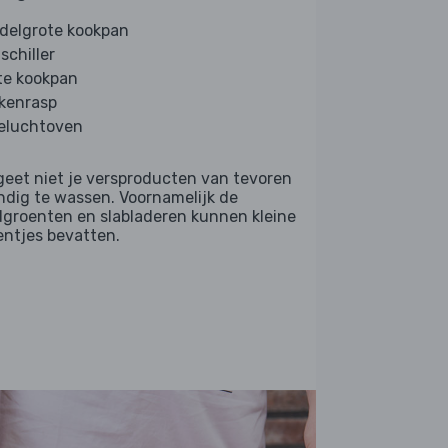
delgrote kookpan
schiller
te kookpan
kenrasp
eluchtoven
geet niet je versproducten van tevoren
ndig te wassen. Voornamelijk de
dgroenten en slabladeren kunnen kleine
entjes bevatten.