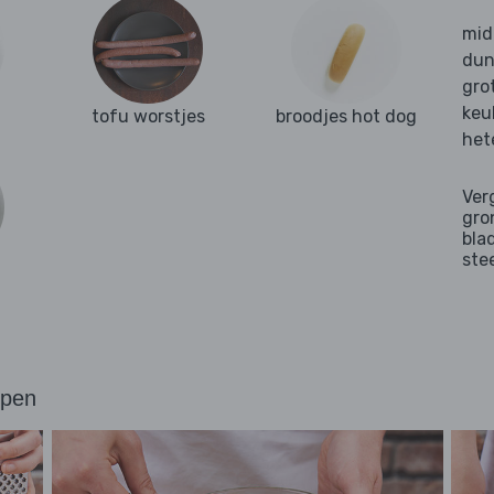
mid
dun
gro
keu
tofu worstjes
broodjes hot dog
het
Ver
gro
bla
ste
ppen