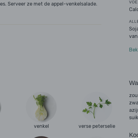
VOE
es. Serveer ze met de appel-venkelsalade.
Cal
ALL
Soj
van
Bek
Wat
zou
zwa
azi
sui
venkel
verse peterselie
Ko