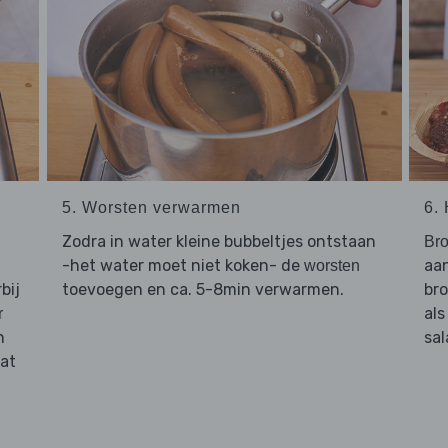
5. Worsten verwarmen
6.
Zodra in water kleine bubbeltjes ontstaan
Bro
-het water moet niet koken- de
aan
worsten
bij
toevoegen en ca. 5-8min verwarmen.
bro
als
r
n
sa
dat