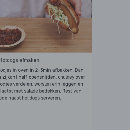
 Hotdogs afmaken
in oven in 2-3min afbakken. Dan
odjes
 zijkant half opensnijden,
over
chutney
odjes verdelen,
erin leggen en
worsten
 laatst met
bedekken. Rest van
salade
lade naast
serveren.
hot dogs