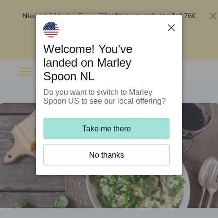
Nieuw bij Marley Spoon?
76€
Bestel nu en ontvang tot
korting op je eerste 5 boxen
.
Inwisselen
Welcome! You’ve
landed on Marley
Spoon NL
Do you want to switch to Marley
Spoon US to see our local offering?
Take me there
No thanks