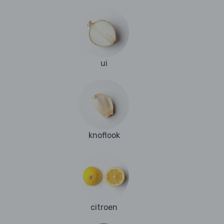
ui
knoflook
citroen