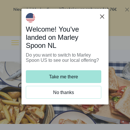
Nieuw bij Marley Spoon?
76€
Bestel nu en ontvang tot
korting op je eerste 5 boxen
.
Inwisselen
Welcome! You’ve
landed on Marley
Spoon NL
Do you want to switch to Marley
Spoon US to see our local offering?
Take me there
No thanks