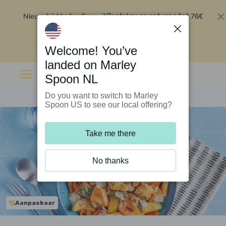
Nieuw bij Marley Spoon?
76€
Bestel nu en ontvang tot
korting op je eerste 5 boxen
.
Inwisselen
Welcome! You’ve
landed on Marley
Spoon NL
Do you want to switch to Marley
Spoon US to see our local offering?
Take me there
No thanks
Aanpasbaar