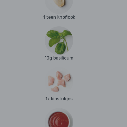
1 teen knoflook
10g basilicum
1x kipstukjes