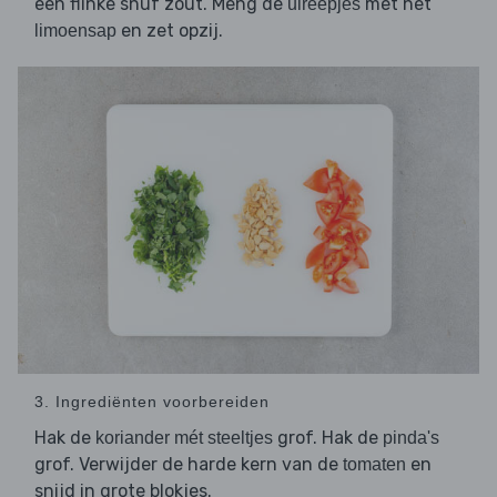
een flinke snuf zout. Meng de
met het
uireepjes
en zet opzij.
limoensap
3. Ingrediënten voorbereiden
Hak de
grof. Hak de
koriander mét steeltjes
pinda's
grof. Verwijder de harde kern van de
en
tomaten
snijd in grote blokjes.