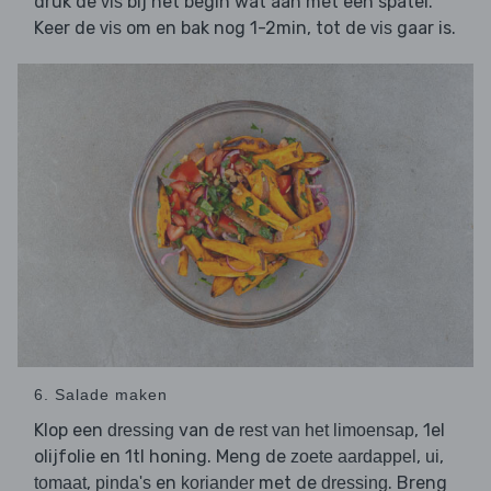
druk de
bij het begin wat aan met een spatel.
vis
Keer de
om en bak nog 1-2min, tot de
gaar is.
vis
vis
6. Salade maken
Klop een
van de
, 1el
dressing
rest van het limoensap
olijfolie en 1tl honing. Meng de
,
,
zoete aardappel
ui
,
en
met de
. Breng
tomaat
pinda's
koriander
dressing