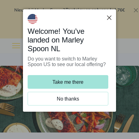
Nieuw bij Marley Spoon?
76€
Bestel nu en ontvang tot
korting op je eerste 5 boxen
.
Inwisselen
Welcome! You’ve
landed on Marley
Spoon NL
Do you want to switch to Marley
Spoon US to see our local offering?
Take me there
No thanks