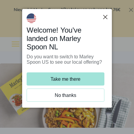
Nieuw bij Marley Spoon?
76€
Bestel nu en ontvang tot
korting op je eerste 5 boxen
.
Inwisselen
Welcome! You’ve
landed on Marley
Spoon NL
Do you want to switch to Marley
Spoon US to see our local offering?
Take me there
No thanks