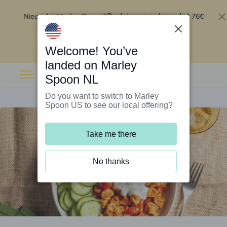
Nieuw bij Marley Spoon?
76€
Bestel nu en ontvang tot
korting op je eerste 5 boxen
.
Inwisselen
Welcome! You’ve
landed on Marley
Spoon NL
Do you want to switch to Marley
Spoon US to see our local offering?
Take me there
No thanks