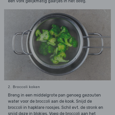
een vork gelijkmatig gaatjes in het
.
deeg
2. Broccoli koken
Breng in een middelgrote pan genoeg gezouten
water voor de
aan de kook. Snijd de
broccoli
in hapklare roosjes. Schil evt. de
en
broccoli
stronk
snijd deze in blokjes. Voeg de
aan het
broccoli