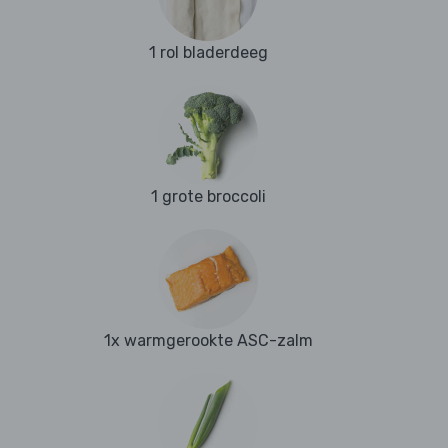
1 rol bladerdeeg
1 grote broccoli
1x warmgerookte ASC-zalm