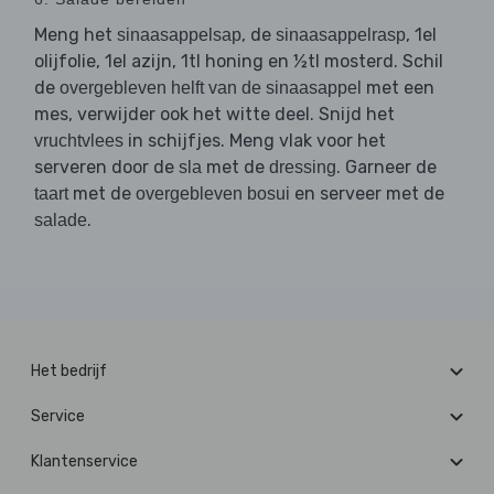
Meng het
, de
, 1el
sinaasappelsap
sinaasappelrasp
olijfolie, 1el azijn, 1tl honing en ½tl mosterd. Schil
de
met een
overgebleven helft van de sinaasappel
mes, verwijder ook het witte deel. Snijd het
in schijfjes. Meng vlak voor het
vruchtvlees
serveren door de
met de
. Garneer de
sla
dressing
met de
en serveer met de
taart
overgebleven bosui
.
salade
Het bedrijf
Service
Klantenservice