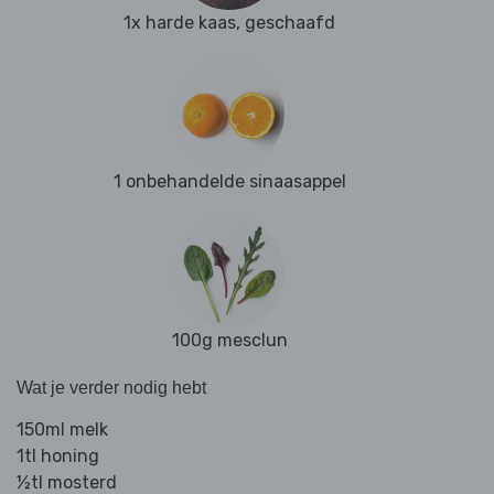
1x harde kaas, geschaafd
1 onbehandelde sinaasappel
100g mesclun
Wat je verder nodig hebt
150ml melk
1tl honing
½tl mosterd