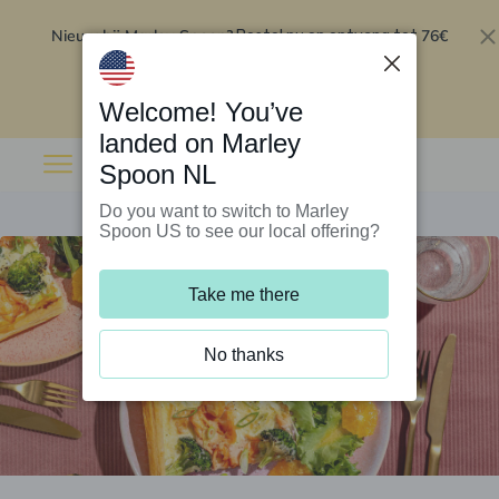
Nieuw bij Marley Spoon?
76€
Bestel nu en ontvang tot
korting op je eerste 5 boxen
.
Inwisselen
Welcome! You’ve
landed on Marley
Spoon NL
Do you want to switch to Marley
Spoon US to see our local offering?
Take me there
No thanks