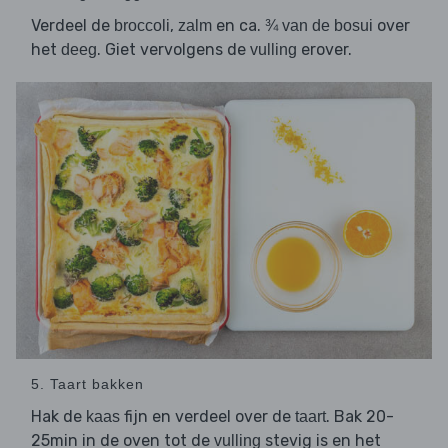
Verdeel de
,
en ca.
over
broccoli
zalm
¾ van de bosui
het
. Giet vervolgens de
erover.
deeg
vulling
5. Taart bakken
Hak de
fijn en verdeel over de
. Bak 20-
kaas
taart
25min in de oven tot de
stevig is en het
vulling