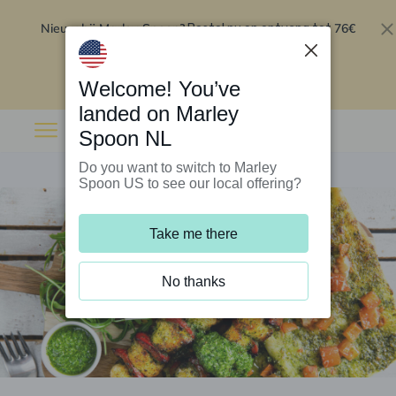
Nieuw bij Marley Spoon?
76€
Bestel nu en ontvang tot
korting op je eerste 5 boxen
.
Inwisselen
Welcome! You’ve
landed on Marley
Spoon NL
Do you want to switch to Marley
Spoon US to see our local offering?
Take me there
No thanks