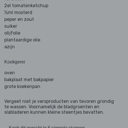
2el tomatenketchup
½ml mosterd
peper en zout
suiker
olijfolie
plantaardige olie
azijn
Kookgerei
oven
bakplaat met bakpapier
grote koekenpan
Vergeet niet je versproducten van tevoren grondig
te wassen. Voornamelijk de bladgroenten en
slabladeren kunnen kleine steentjes bevatten.
Kook dit gerecht in 6 simpele stappen