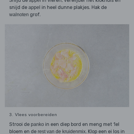
Snijd de
in vieren, verwijder het klokhuis en
appel
snijd de
in heel dunne plakjes. Hak de
appel
grof.
walnoten
3. Vlees voorbereiden
Strooi de
in een diep bord en meng met 1el
panko
bloem en de
. Klop een ei los in
rest van de kruidenmix