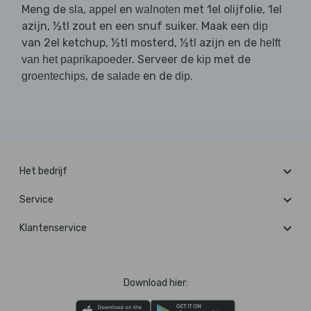
Meng de
,
en
met 1el olijfolie, 1el
sla
appel
walnoten
azijn, ½tl zout en een snuf suiker. Maak een
dip
van 2el ketchup, ½tl mosterd, ½tl azijn en de
helft
. Serveer de
met de
van het paprikapoeder
kip
, de
en de
.
groentechips
salade
dip
Het bedrijf
Service
Klantenservice
Download hier: