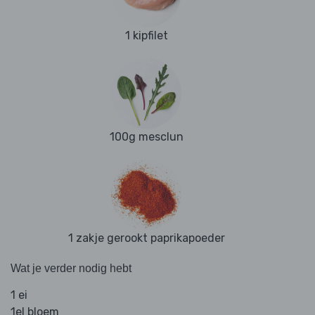
1 kipfilet
100g mesclun
1 zakje gerookt paprikapoeder
Wat je verder nodig hebt
1 ei
1el bloem