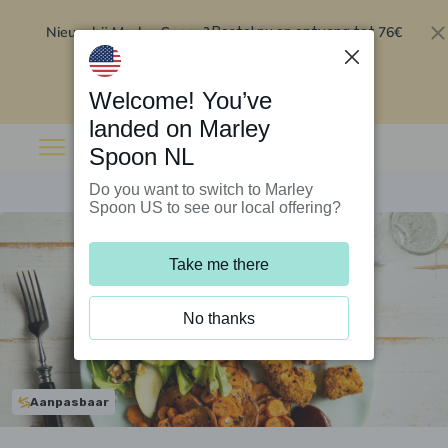
Nieuw bij Marley Spoon?
76€
Bestel nu en ontvang tot
korting op je eerste 5 boxen
.
Inwisselen
Welcome! You’ve
landed on Marley
Spoon NL
Do you want to switch to Marley
Spoon US to see our local offering?
Take me there
No thanks
Aanpasbaar