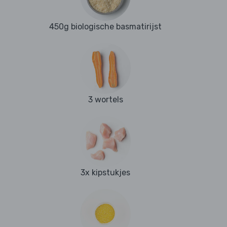
450g biologische basmatirijst
3 wortels
3x kipstukjes