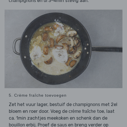
en
3-4min stevig aan.
champignons
ui
5. Crème fraîche toevoegen
Zet het vuur lager, bestuif de
met 2el
champignons
bloem en roer door. Voeg de
toe, laat
crème fraîche
ca. 1min zachtjes meekoken en schenk dan de
erbij. Proef de
en breng verder op
bouillon
saus