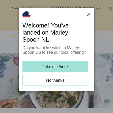
Nieuw bij Marley Spoon?
76€
Bestel nu en ontvang tot
korting op je eerste 5 boxen
.
Inwisselen
Welcome! You’ve
landed on Marley
Spoon NL
Do you want to switch to Marley
Spoon US to see our local offering?
Take me there
No thanks