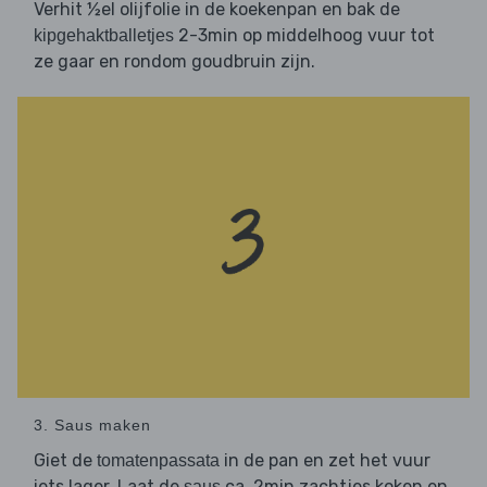
Verhit ½el olijfolie in de koekenpan en bak de
2-3min op middelhoog vuur tot
kipgehaktballetjes
ze gaar en rondom goudbruin zijn.
3. Saus maken
Giet de
in de pan en zet het vuur
tomatenpassata
iets lager. Laat de
ca. 2min zachtjes koken en
saus