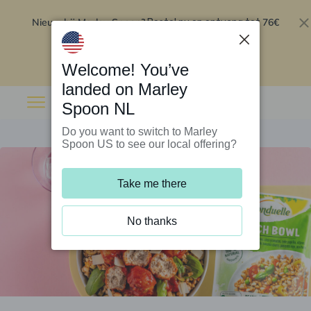
Nieuw bij Marley Spoon?
76€
Bestel nu en ontvang tot
korting op je eerste 5 boxen
.
Inwisselen
Welcome! You’ve
landed on Marley
Spoon NL
Do you want to switch to Marley
Spoon US to see our local offering?
Take me there
No thanks