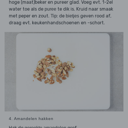
hoge (maat)beker en pureer glad. Voeg evt. 1-2el
water toe als de
te dik is. Kruid naar smaak
puree
met peper en zout.
: de
geven rood af,
Tip
bietjes
draag evt. keukenhandschoenen en -schort.
4. Amandelen hakken
Hak de
grof.
gerookte amandelen