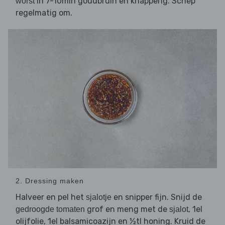
in 7-10min goudbruin en knapperig. Schep
worst
regelmatig om.
2. Dressing maken
Halveer en pel het
en snipper fijn. Snijd de
sjalotje
grof en meng met de
, 1el
gedroogde tomaten
sjalot
olijfolie, 1el balsamicoazijn en ½tl honing. Kruid de