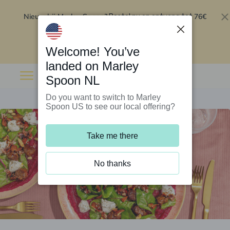
Nieuw bij Marley Spoon?
76€
Bestel nu en ontvang tot
korting op je eerste 5 boxen
.
Inwisselen
Welcome! You’ve
landed on Marley
Spoon NL
Do you want to switch to Marley
Spoon US to see our local offering?
Take me there
No thanks