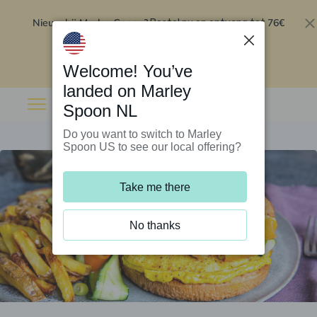
Nieuw bij Marley Spoon?
76€
Bestel nu en ontvang tot
korting op je eerste 5 boxen
.
Inwisselen
Welcome! You’ve
landed on Marley
Spoon NL
Do you want to switch to Marley
Spoon US to see our local offering?
Take me there
No thanks