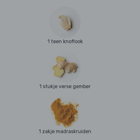
1 teen knoflook
1 stukje verse gember
1 zakje madraskruiden