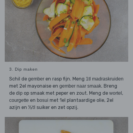
3. Dip maken
Schil de
en rasp fijn. Meng
gember
1tl madraskruiden
met 2el mayonaise en
. Breng
gember naar smaak
de
op smaak met peper en zout. Meng de
,
dip
wortel
en
met 1el plantaardige olie, 2el
courgette
bosui
azijn en ½tl suiker en zet opzij.