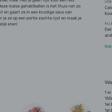
voel, maar heb je geen tijd voor een reis
VOE
eze malse gehaktballen is het thuis net zo
Cal
t en gaart ze in een kruidige saus van
Koo
 je ze op een portie zachte rijst en maak je
ALL
ijk eten!
Eie
and
Bek
Wat
1 ei
150
1el 
1el