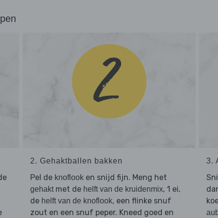
ppen
2. Gehaktballen bakken
3.
de
Pel de
en snijd fijn. Meng het
Sn
knoflook
met de
, 1 ei,
dan
gehakt
helft van de kruidenmix
de
, een flinke snuf
ko
helft van de knoflook
e
zout en een snuf peper. Kneed goed en
aub