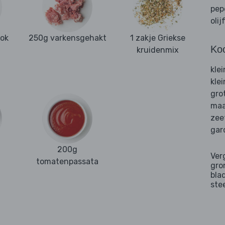
pep
olij
ook
250g varkensgehakt
1 zakje Griekse
Ko
kruidenmix
kle
kle
gro
maa
zee
gar
200g
Ver
tomatenpassata
gro
bla
ste