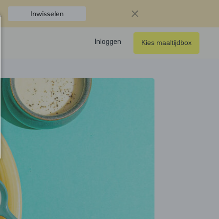
.
Inwisselen
Inloggen
Kies maaltijdbox