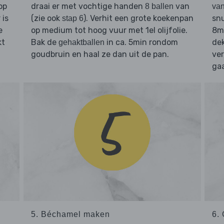
op
draai er met vochtige handen
van
8 ballen
van
 is
(zie ook
). Verhit een grote koekenpan
snu
stap 6
e
op medium tot hoog vuur met 1el olijfolie.
8m
kt
Bak de
in ca. 5min rondom
dek
gehaktballen
goudbruin en haal ze dan uit de pan.
ve
gaa
5. Béchamel maken
6.