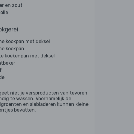
er en zout
folie
okgerei
ine kookpan met deksel
ine kookpan
te koekenpan met deksel
tbeker
f
de
geet niet je versproducten van tevoren
ndig te wassen. Voornamelijk de
dgroenten en slabladeren kunnen kleine
entjes bevatten.