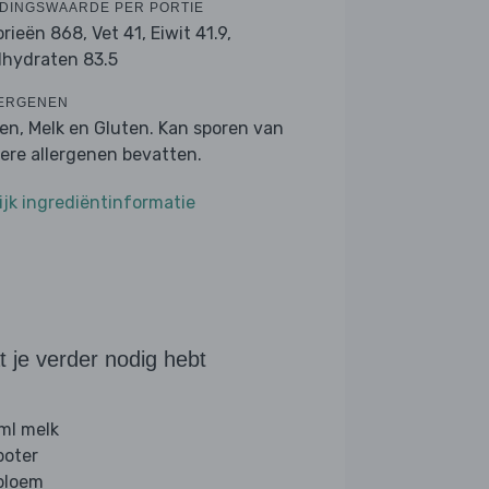
DINGSWAARDE PER PORTIE
orieën 868,
Vet 41,
Eiwit 41.9,
lhydraten 83.5
ERGENEN
ren, Melk en Gluten. Kan sporen van
ere allergenen bevatten.
ijk ingrediëntinformatie
 je verder nodig hebt
ml melk
boter
 bloem