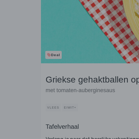
Deal
Griekse gehaktballen op 
met tomaten-auberginesaus
VLEES
EIWIT+
Tafelverhaal