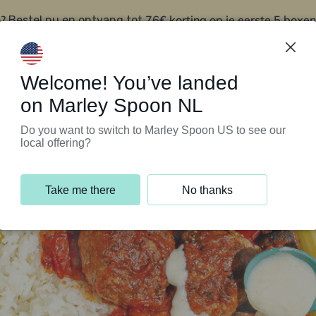
?
76€ korting op je eerste 5 boxen
Bestel nu en ontvang tot
t
Klantenservice
Welcome! You’ve landed
on Marley Spoon NL
Do you want to switch to Marley Spoon US to see our
local offering?
Take me there
No thanks