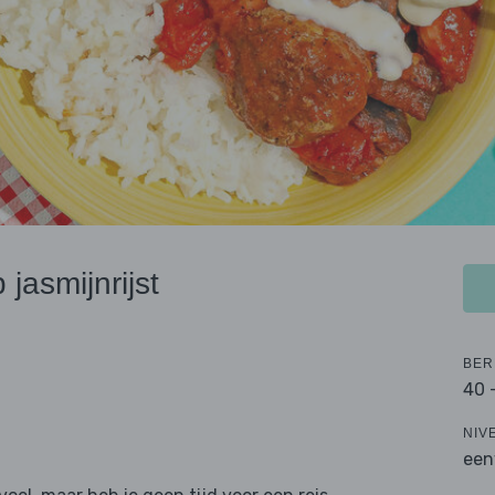
jasmijnrijst
BER
40 
NIV
een