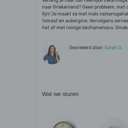
Verlang je naar dat heerlijke vakantiege
naar Griekenland? Geen probleem, met d
fijn! Je maakt ze met mals varkensgehak
tomaat en aubergine. Vervolgens serveer
het af met romige béchamelsaus. Smakel
Gecreëerd door:
Sarah D.
Wat we sturen