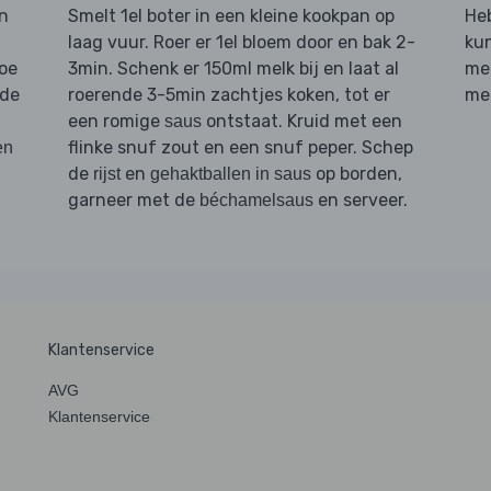
n
Smelt 1el boter in een kleine kookpan op
Heb
laag vuur. Roer er 1el bloem door en bak 2-
kun
oe
3min. Schenk er 150ml melk bij en laat al
men
 de
roerende 3-5min zachtjes koken, tot er
me
een romige
ontstaat. Kruid met een
saus
flinke snuf zout en een snuf peper. Schep
en
de
en
op borden,
rijst
gehaktballen in saus
garneer met de
en serveer.
béchamelsaus
Klantenservice
AVG
Klantenservice