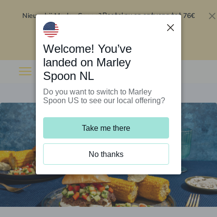
Nieuw bij Marley Spoon?
76€
Bestel nu en ontvang tot
korting op je eerste 5 boxen
.
Inwisselen
Welcome! You’ve
landed on Marley
Spoon NL
Do you want to switch to Marley
Spoon US to see our local offering?
Take me there
No thanks