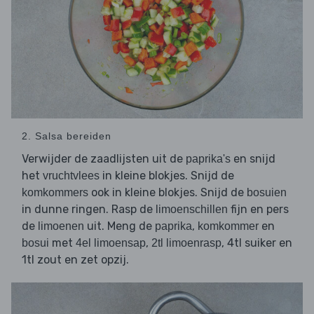
2. Salsa bereiden
Verwijder de zaadlijsten uit de
en snijd
paprika's
het
in kleine blokjes. Snijd de
vruchtvlees
ook in kleine blokjes. Snijd de
komkommers
bosuien
in dunne ringen. Rasp de
fijn en pers
limoenschillen
de
uit. Meng de
,
en
limoenen
paprika
komkommer
met
,
, 4tl suiker en
bosui
4el limoensap
2tl limoenrasp
1tl zout en zet opzij.