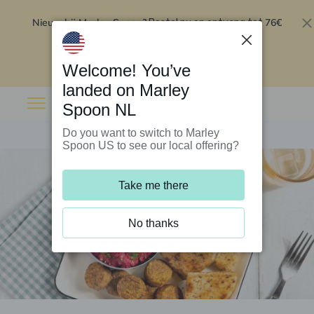
Nieuw bij Marley Spoon?
76€
Bestel nu en ontvang tot
korting op je eerste 5 boxen
.
Inwisselen
Welcome! You’ve
landed on Marley
Spoon NL
Do you want to switch to Marley
Spoon US to see our local offering?
Take me there
No thanks