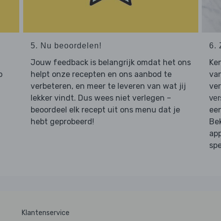
5. Nu beoordelen!
6. 
Jouw feedback is belangrijk omdat het ons
Ken
o
helpt onze recepten en ons aanbod te
van
verbeteren, en meer te leveren van wat jij
ver
lekker vindt. Dus wees niet verlegen –
ver
beoordeel elk recept uit ons menu dat je
een
hebt geprobeerd!
Bek
app
spe
Klantenservice