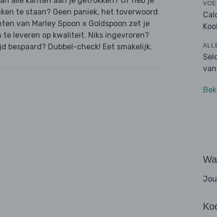
van alle kanten aan je getrokken? Of heb je
VOE
uken te staan? Geen paniek, het toverwoord
Cal
hten van Marley Spoon x Goldspoon zet je
Koo
n te leveren op kwaliteit. Niks ingevroren?
ALL
jd bespaard? Dubbel-check! Eet smakelijk.
Sel
van
Bek
Wat
Jou
Ko