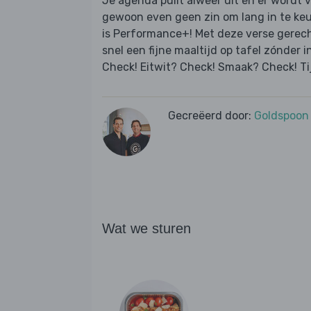
Je agenda puilt alweer uit en er wordt 
gewoon even geen zin om lang in te ke
is Performance+! Met deze verse gerec
snel een fijne maaltijd op tafel zónder i
Check! Eitwit? Check! Smaak? Check! Ti
Gecreëerd door:
Goldspoon
Wat we sturen