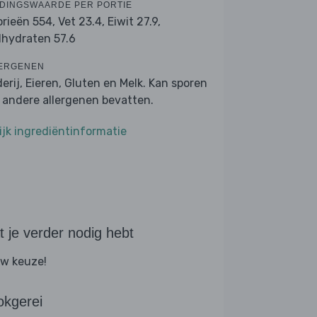
DINGSWAARDE PER PORTIE
orieën 554,
Vet 23.4,
Eiwit 27.9,
lhydraten 57.6
ERGENEN
derij, Eieren, Gluten en Melk. Kan sporen
 andere allergenen bevatten.
ijk ingrediëntinformatie
 je verder nodig hebt
w keuze!
okgerei