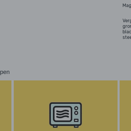
Mag
Ver
gro
bla
ste
ppen