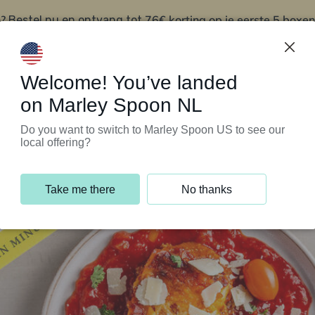
?
76€ korting op je eerste 5 boxen
Bestel nu en ontvang tot
t
Klantenservice
Welcome! You’ve landed
on Marley Spoon NL
Do you want to switch to Marley Spoon US to see our
local offering?
Take me there
No thanks