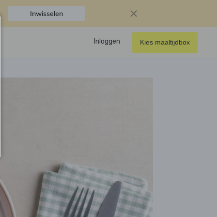
.
Inwisselen
Inloggen
Kies maaltijdbox