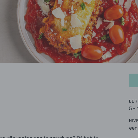
BER
5 -
NIV
een