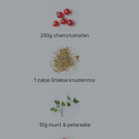
250g cherrytomaten
1 zakje Griekse kruidenmix
10g munt & peterselie