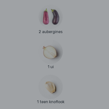
2 aubergines
1 ui
1 teen knoflook