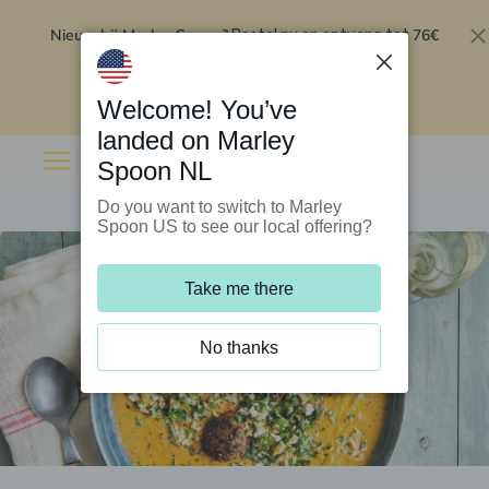
Nieuw bij Marley Spoon?
76€
Bestel nu en ontvang tot
korting op je eerste 5 boxen
.
Inwisselen
Welcome! You’ve
landed on Marley
Spoon NL
Do you want to switch to Marley
Spoon US to see our local offering?
Take me there
No thanks