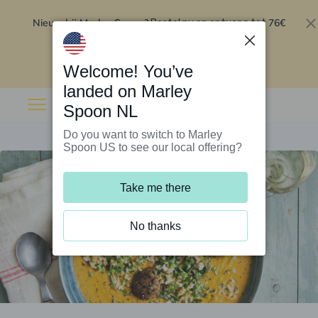
Nieuw bij Marley Spoon?
76€
Bestel nu en ontvang tot
korting op je eerste 5 boxen
.
Inwisselen
Welcome! You’ve
landed on Marley
Spoon NL
Do you want to switch to Marley
Spoon US to see our local offering?
Take me there
No thanks