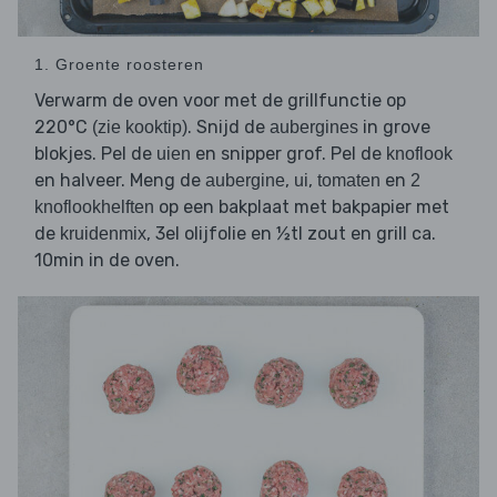
1. Groente roosteren
Verwarm de oven voor met de grillfunctie op
220°C
. Snijd de
in grove
(zie kooktip)
aubergines
blokjes. Pel de
en snipper grof. Pel de
uien
knoflook
en halveer. Meng de
,
,
en
aubergine
ui
tomaten
2
op een bakplaat met bakpapier met
knoflookhelften
de
, 3el olijfolie en ½tl zout en grill ca.
kruidenmix
10min in de oven.