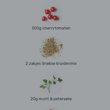
500g cherrytomaten
2 zakjes Griekse kruidenmix
20g munt & peterselie