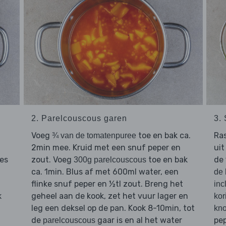
2. Parelcouscous garen
3.
Voeg
toe en bak ca.
Ra
¾ van de tomatenpuree
2min mee. Kruid met een snuf peper en
uit
jes
zout. Voeg
toe en bak
de
300g parelcouscous
ca. 1min. Blus af met 600ml water, een
de 
flinke snuf peper en ½tl zout. Breng het
inc
geheel aan de kook, zet het vuur lager en
k
kor
leg een deksel op de pan. Kook 8-10min, tot
kno
de
gaar is en al het water
pep
parelcouscous