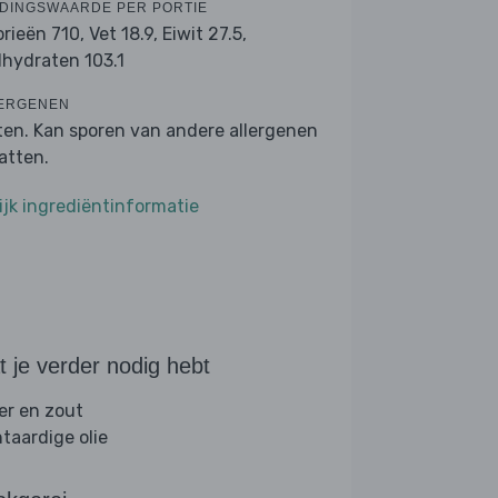
DINGSWAARDE PER PORTIE
orieën 710,
Vet 18.9,
Eiwit 27.5,
lhydraten 103.1
ERGENEN
ten. Kan sporen van andere allergenen
atten.
ijk ingrediëntinformatie
 je verder nodig hebt
er en zout
ntaardige olie