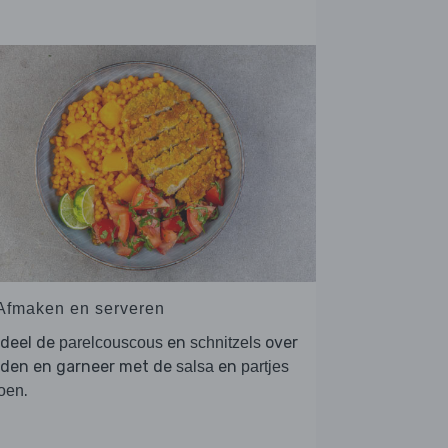
 Afmaken en serveren
rdeel de
en
over
parelcouscous
schnitzels
rden en garneer met de
en
salsa
partjes
.
oen