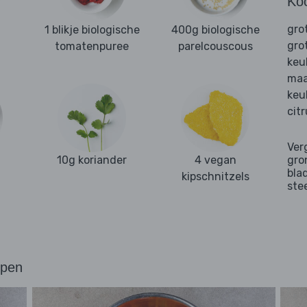
Ko
gro
1 blikje biologische
400g biologische
gro
tomatenpuree
parelcouscous
keu
maa
keu
cit
Ver
10g koriander
4 vegan
gro
bla
kipschnitzels
ste
ppen