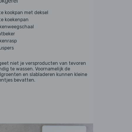
okgerei
te kookpan met deksel
te koekenpan
kenweegschaal
tbeker
kenrasp
ruspers
geet niet je versproducten van tevoren
ndig te wassen. Voornamelijk de
dgroenten en slabladeren kunnen kleine
entjes bevatten.