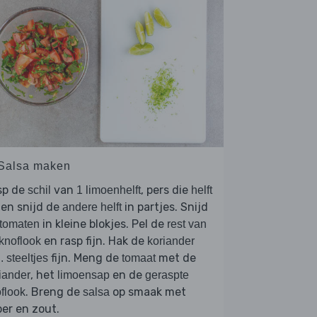
 Salsa maken
sp de
van
, pers die
schil
1 limoenhelft
helft
 en snijd de
in partjes. Snijd
andere helft
in kleine blokjes. Pel de
tomaten
rest van
en rasp fijn. Hak de
knoflook
koriander
fijn. Meng de
met de
l. steeltjes
tomaat
, het
en de
iander
limoensap
geraspte
. Breng de
op smaak met
flook
salsa
er en zout.