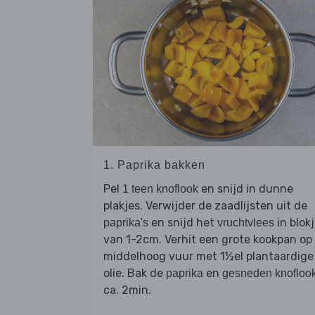
1. Paprika bakken
Pel
en snijd in dunne
1 teen knoflook
plakjes. Verwijder de zaadlijsten uit de
en snijd het
in blok
paprika's
vruchtvlees
van 1-2cm. Verhit een grote kookpan op
middelhoog vuur met 1½el plantaardige
olie. Bak de
en
paprika
gesneden knofloo
ca. 2min.