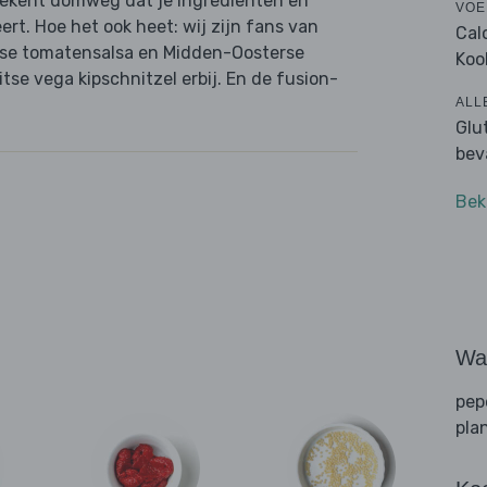
etekent domweg dat je ingrediënten en
VOE
rt. Hoe het ook heet: wij zijn fans van
Cal
nse tomatensalsa en Midden-Oosterse
Koo
tse vega kipschnitzel erbij. En de fusion-
ALL
Glu
bev
Bek
Wat
pep
pla