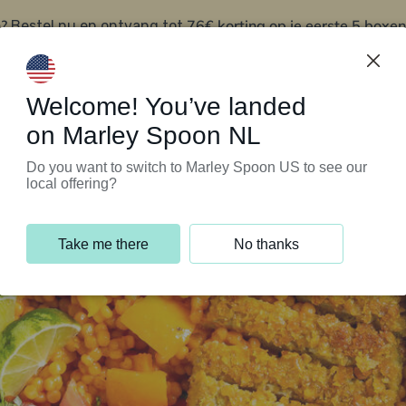
?
76€ korting op je eerste 5 boxen
Bestel nu en ontvang tot
t
Klantenservice
Welcome! You’ve landed
on Marley Spoon NL
Do you want to switch to Marley Spoon US to see our
local offering?
Take me there
No thanks