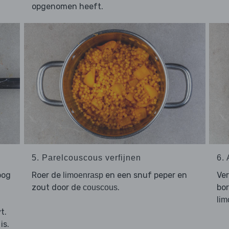
opgenomen heeft.
5. Parelcouscous verfijnen
6.
oog
Roer de
en een snuf peper en
Ve
limoenrasp
zout door de
.
bo
couscous
lim
t.
is.