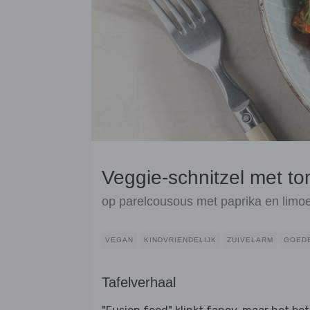
Veggie-schnitzel met t
op parelcousous met paprika en limo
VEGAN
KINDVRIENDELIJK
ZUIVELARM
GOED
Tafelverhaal