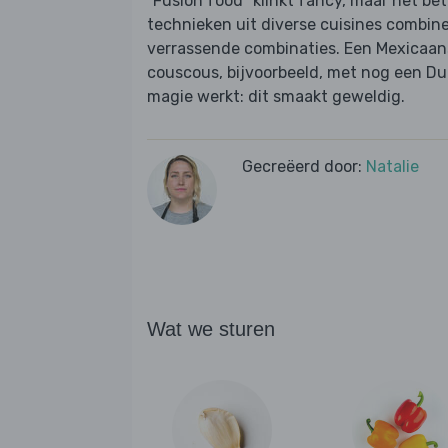
"Fusion food" klinkt fancy, maar het b
technieken uit diverse cuisines combinee
verrassende combinaties. Een Mexicaa
couscous, bijvoorbeeld, met nog een Dui
magie werkt: dit smaakt geweldig.
Gecreëerd door:
Natalie
Wat we sturen