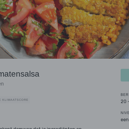
omatensalsa
en
BER
E KLIMAATSCORE
20 
NIV
een