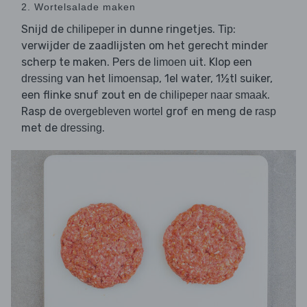
2. Wortelsalade maken
Snijd de
in dunne ringetjes.
:
chilipeper
Tip
verwijder de zaadlijsten om het gerecht minder
scherp te maken. Pers de
uit. Klop een
limoen
van het
, 1el water, 1½tl suiker,
dressing
limoensap
een flinke snuf zout en de
.
chilipeper naar smaak
Rasp de
grof en meng de
overgebleven wortel
rasp
met de
.
dressing