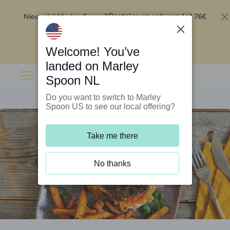
Nieuw bij Marley Spoon?
76€
Bestel nu en ontvang tot
korting op je eerste 5 boxen
.
Inwisselen
Welcome! You’ve
landed on Marley
Spoon NL
Do you want to switch to Marley
Spoon US to see our local offering?
Take me there
No thanks