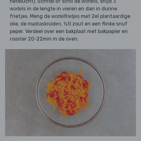
hetelucht). Schrob of schil de
, snijd
wortels
3
in de lengte in vieren en dan in dunne
wortels
frietjes. Meng de
met 2el plantaardige
wortelfrietjes
olie, de
, ½tl zout en een flinke snuf
madraskruiden
peper. Verdeel over een bakplaat met bakpapier en
rooster 20-22min in de oven.