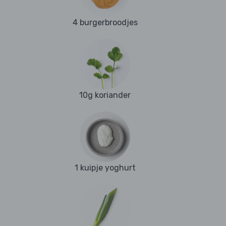
4 burgerbroodjes
10g koriander
1 kuipje yoghurt