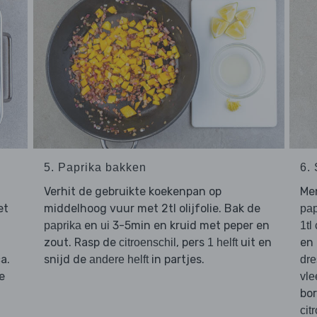
5. Paprika bakken
6.
Verhit de gebruikte koekenpan op
Me
et
middelhoog vuur met 2tl olijfolie. Bak de
pap
en
3-5min en kruid met peper en
paprika
ui
1tl
zout. Rasp de
, pers
uit en
en 
citroenschil
1 helft
a.
snijd de
in partjes.
andere helft
dre
e
vle
bo
cit