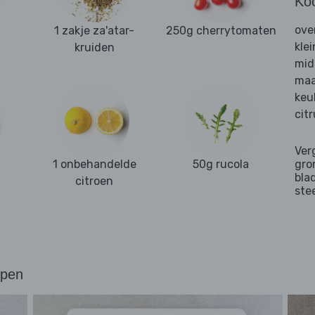
Ko
ove
1 zakje za'atar-
250g cherrytomaten
kle
kruiden
mid
maa
keu
cit
Ver
1 onbehandelde
50g rucola
gro
bla
citroen
ste
ppen