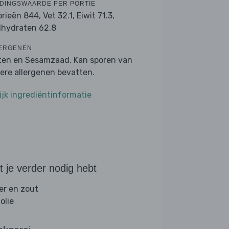
DINGSWAARDE PER PORTIE
orieën 844,
Vet 32.1,
Eiwit 71.3,
lhydraten 62.8
ERGENEN
ten en Sesamzaad. Kan sporen van
ere allergenen bevatten.
ijk ingrediëntinformatie
 je verder nodig hebt
er en zout
folie