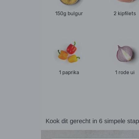
150g bulgur
2 kipfilets
1 paprika
1 rode ui
Kook dit gerecht in 6 simpele sta