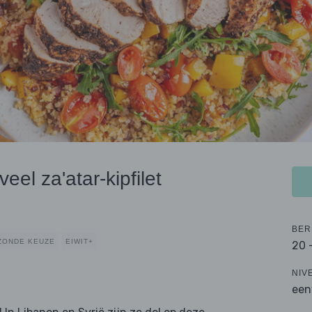
eel za'atar-kipfilet
BER
ZONDE KEUZE
EIWIT+
20 
NIV
een