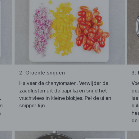
2. Groente snijden
3.
Halveer de
. Verwijder de
Vo
cherrytomaten
zaadlijsten uit de
en snijd het
doe
paprika
.
in kleine blokjes. Pel de
en
laa
vruchtvlees
ui
en
snipper fijn.
bul
n
hee
de