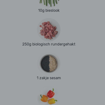
10g bieslook
250g biologisch rundergehakt
1 zakje sesam