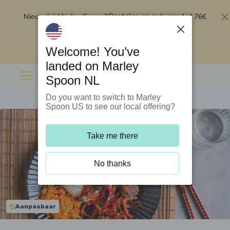
Nieuw bij Marley Spoon?
76€
Bestel nu en ontvang tot
korting op je eerste 5 boxen
.
Inwisselen
Welcome! You’ve
landed on Marley
Spoon NL
Do you want to switch to Marley
Spoon US to see our local offering?
Take me there
No thanks
Aanpasbaar