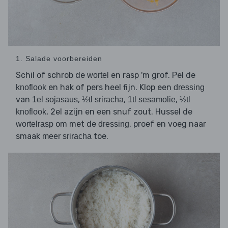
1. Salade voorbereiden
Schil of schrob de
en rasp 'm grof. Pel de
wortel
en hak of pers heel fijn. Klop een
knoflook
dressing
van
,
,
,
1el sojasaus
½tl sriracha
1tl sesamolie
½tl
, 2el azijn en een snuf zout. Hussel de
knoflook
om met de
, proef en voeg naar
wortelrasp
dressing
smaak
toe.
meer sriracha