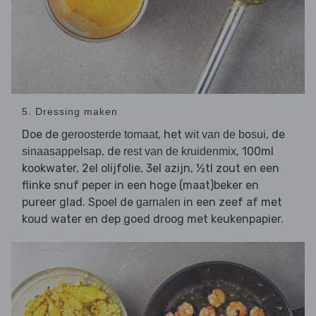
5. Dressing maken
Doe de
, het
, de
geroosterde tomaat
wit van de bosui
, de
, 100ml
sinaasappelsap
rest van de kruidenmix
kookwater, 2el olijfolie, 3el azijn, ½tl zout en een
flinke snuf peper in een hoge (maat)beker en
pureer glad. Spoel de
in een zeef af met
garnalen
koud water en dep goed droog met keukenpapier.