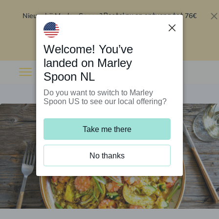
Nieuw bij Marley Spoon?
76€
Bestel nu en ontvang tot
korting op je eerste 5 boxen
.
Inwisselen
Welcome! You’ve
landed on Marley
Spoon NL
Do you want to switch to Marley
Spoon US to see our local offering?
Take me there
No thanks