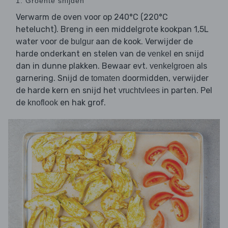
1. Groente snijden
Verwarm de oven voor op 240°C (220°C
hetelucht). Breng in een middelgrote kookpan 1,5L
water voor de
aan de kook. Verwijder de
bulgur
harde onderkant en stelen van de
en snijd
venkel
dan in dunne plakken. Bewaar evt.
als
venkelgroen
garnering. Snijd de
doormidden, verwijder
tomaten
de harde kern en snijd het
in parten. Pel
vruchtvlees
de
en hak grof.
knoflook