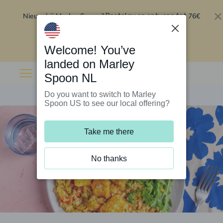
Nieuw bij Marley Spoon?
76€
Bestel nu en ontvang tot
korting op je eerste 5 boxen
.
Inwisselen
Welcome! You’ve
landed on Marley
Spoon NL
Do you want to switch to Marley
Spoon US to see our local offering?
Take me there
No thanks