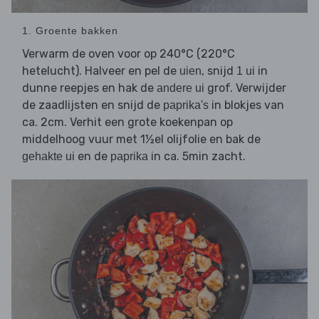
1. Groente bakken
Verwarm de oven voor op 240°C (220°C
hetelucht). Halveer en pel de
, snijd
in
uien
1 ui
dunne reepjes en hak de
grof. Verwijder
andere ui
de zaadlijsten en snijd de
in blokjes van
paprika's
ca. 2cm. Verhit een grote koekenpan op
middelhoog vuur met 1½el olijfolie en bak de
en de
in ca. 5min zacht.
gehakte ui
paprika