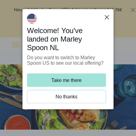
Nieuw bij Marley Spoon?
76€
Bestel nu en ontvang tot
korting op je eerste 5 boxen
.
Inwisselen
Welcome! You’ve
landed on Marley
Spoon NL
Do you want to switch to Marley
Spoon US to see our local offering?
Take me there
No thanks