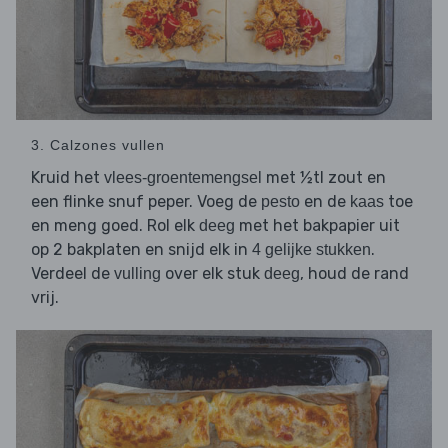
3. Calzones vullen
Kruid het
met ½tl zout en
vlees-groentemengsel
een flinke snuf peper. Voeg de
en de
toe
pesto
kaas
en meng goed. Rol elk
met het bakpapier uit
deeg
op 2 bakplaten en snijd elk in
.
4 gelijke stukken
Verdeel de
over elk stuk
, houd de rand
vulling
deeg
vrij.