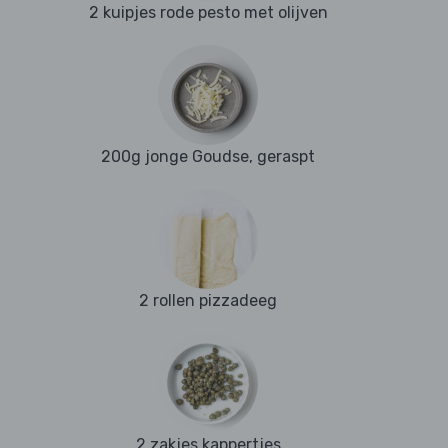
2 kuipjes rode pesto met olijven
200g jonge Goudse, geraspt
2 rollen pizzadeeg
2 zakjes kappertjes