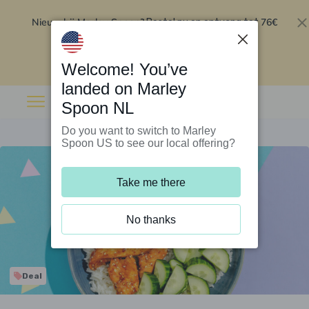
Nieuw bij Marley Spoon?
76€
Bestel nu en ontvang tot
korting op je eerste 5 boxen
.
Inwisselen
Welcome! You’ve
landed on Marley
Spoon NL
Do you want to switch to Marley
Spoon US to see our local offering?
Take me there
No thanks
Deal