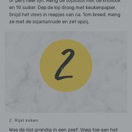
of pers heel fijn. Meng de
met de
sojasaus
knoflook
en 1tl suiker. Dep de
droog met keukenpapier.
kip
Snijd het
in reepjes van ca. 1cm breed, meng
vlees
ze met de
en zet opzij.
sojamarinade
2. Rijst koken
Was de
grondig in een zeef. Voeg toe aan het
rijst