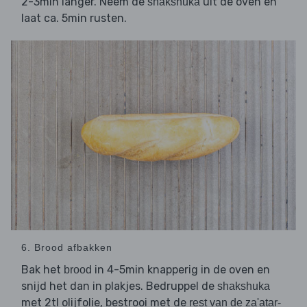
2-3min langer. Neem de
uit de oven en
shakshuka
laat ca. 5min rusten.
6. Brood afbakken
Bak het
in 4-5min knapperig in de oven en
brood
snijd het dan in plakjes. Bedruppel de
shakshuka
met 2tl olijfolie, bestrooi met de
rest van de za'atar-