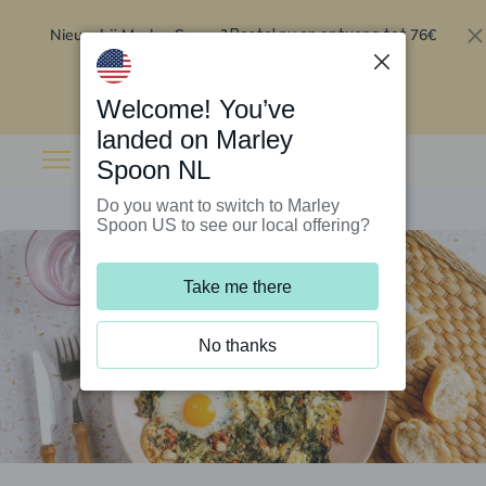
Nieuw bij Marley Spoon?
76€
Bestel nu en ontvang tot
korting op je eerste 5 boxen
.
Inwisselen
Welcome! You’ve
landed on Marley
Spoon NL
Do you want to switch to Marley
Spoon US to see our local offering?
Take me there
No thanks