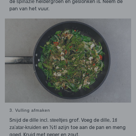
de
heldergroen en geslonken is. Neem de
spinazie
pan van het vuur.
3. Vulling afmaken
Snijd de
grof. Voeg de
,
dille incl. steeltjes
dille
1tl
en ½tl azijn toe aan de pan en meng
za'atar-kruiden
goed. Kruid met peper en zout.