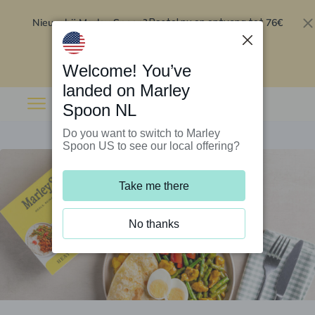
Nieuw bij Marley Spoon?
76€
Bestel nu en ontvang tot
korting op je eerste 5 boxen
.
Inwisselen
Welcome! You’ve
landed on Marley
Spoon NL
Do you want to switch to Marley
Spoon US to see our local offering?
Take me there
No thanks