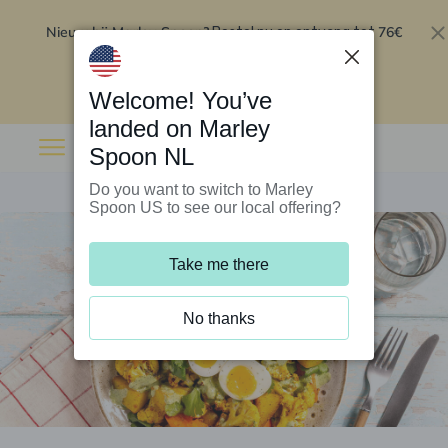
Nieuw bij Marley Spoon?
76€
Bestel nu en ontvang tot
korting op je eerste 5 boxen
.
Inwisselen
Welcome! You’ve
landed on Marley
Spoon NL
Do you want to switch to Marley
Spoon US to see our local offering?
Take me there
No thanks