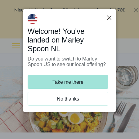
Nieuw bij Marley Spoon?
76€
Bestel nu en ontvang tot
korting op je eerste 5 boxen
.
Inwisselen
Welcome! You’ve
landed on Marley
Spoon NL
Do you want to switch to Marley
Spoon US to see our local offering?
Take me there
No thanks