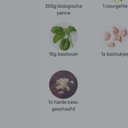
200g biologische
1 courgette
penne
10g basilicum
1x kipstukje
1x harde kaas,
geschaafd