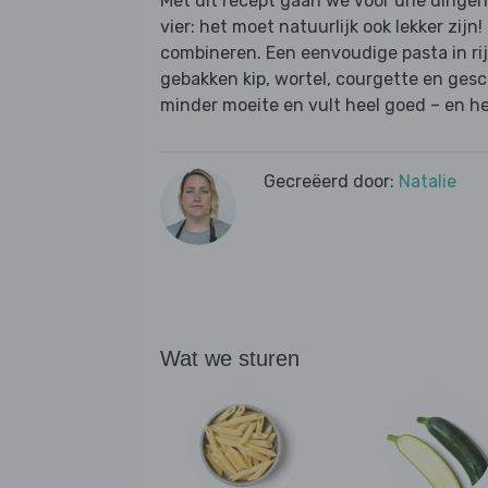
Met dit recept gaan we voor drie dingen
vier: het moet natuurlijk ook lekker zijn!
combineren. Een eenvoudige pasta in ri
gebakken kip, wortel, courgette en gesc
minder moeite en vult heel goed – en he
Gecreëerd door:
Natalie
Wat we sturen