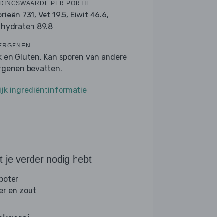
DINGSWAARDE PER PORTIE
orieën 731,
Vet 19.5,
Eiwit 46.6,
lhydraten 89.8
ERGENEN
k en Gluten. Kan sporen van andere
ergenen bevatten.
ijk ingrediëntinformatie
 je verder nodig hebt
 boter
er en zout