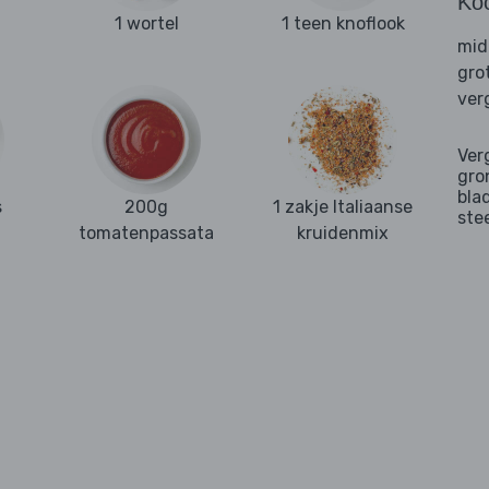
Ko
1 wortel
1 teen knoflook
mid
gro
ver
Ver
gro
bla
s
200g
1 zakje Italiaanse
ste
tomatenpassata
kruidenmix