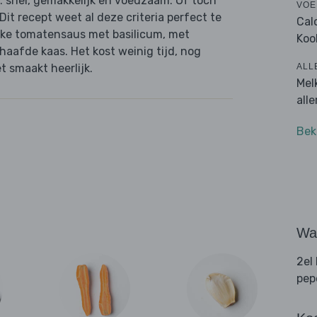
: snel, gemakkelijk en voedzaam. Of toch
VOE
 Dit recept weet al deze criteria perfect te
Cal
jke tomatensaus met basilicum, met
Koo
haafde kaas. Het kost weinig tijd, nog
ALL
t smaakt heerlijk.
Mel
all
Bek
Wat
2el
pep