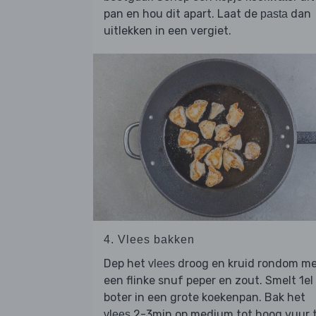
pan en hou dit apart. Laat de
dan
pasta
uitlekken in een vergiet.
4. Vlees bakken
Dep het
droog en kruid rondom m
vlees
een flinke snuf peper en zout. Smelt 1el
boter in een grote koekenpan. Bak het
2-3min op medium tot hoog vuur 
vlees