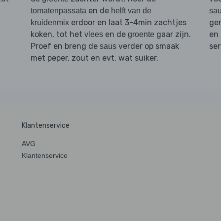
en de
tomatenpassata
helft van de
sa
erdoor en laat 3-4min zachtjes
ger
kruidenmix
koken, tot het
en de
gaar zijn.
en
vlees
groente
Proef en breng de
verder op smaak
ser
saus
met peper, zout en evt. wat suiker.
Klantenservice
AVG
Klantenservice