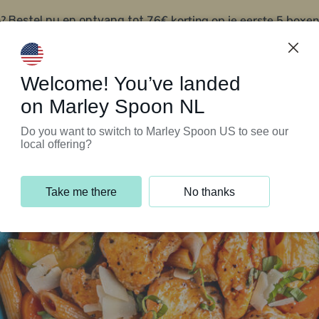
?
76€ korting op je eerste 5 boxen
Bestel nu en ontvang tot
t
Klantenservice
Welcome! You’ve landed
on Marley Spoon NL
Do you want to switch to Marley Spoon US to see our
local offering?
Take me there
No thanks