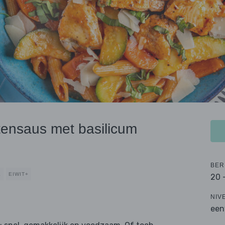
tensaus met basilicum
BER
K
EIWIT+
20 
NIV
een