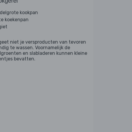
okgerei
delgrote kookpan
te koekenpan
giet
geet niet je versproducten van tevoren
ndig te wassen. Voornamelijk de
dgroenten en slabladeren kunnen kleine
entjes bevatten.