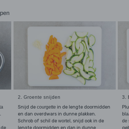
ppen
2. Groente snijden
3.
Snijd de
in de lengte doormidden
Pl
ta
courgette
.
en dan overdwars in dunne plakken.
bla
Schrob of schil de
, snijd ook in de
wortel
de 
 de
lengte doormidden en dan in dunne
geb