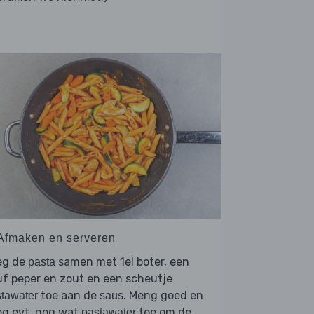
 Afmaken en serveren
eg de
samen met 1el boter, een
pasta
f peper en zout en een scheutje
toe aan de
. Meng goed en
tawater
saus
eg evt. nog wat
toe om de
pastawater