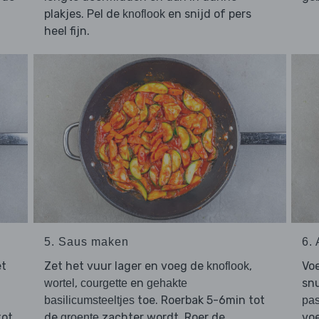
plakjes. Pel de
en snijd of pers
knoflook
heel fijn.
5. Saus maken
6.
et
Zet het vuur lager en voeg de
,
Vo
knoflook
,
en
snu
wortel
courgette
gehakte
toe. Roerbak 5-6min tot
basilicumsteeltjes
pas
tot
de
zachter wordt. Roer de
vo
groente