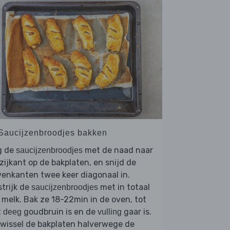
 Saucijzenbroodjes bakken
g de
met de naad naar
saucijzenbroodjes
zijkant op de bakplaten, en snijd de
enkanten twee keer diagonaal in.
trijk de
met in totaal
saucijzenbroodjes
 melk. Bak ze 18-22min in de oven, tot
t
goudbruin is en de
gaar is.
deeg
vulling
wissel de bakplaten halverwege de