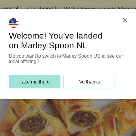
?
76€ korting op je eerste 5 boxen
Bestel nu en ontvang tot
t
Klantenservice
Welcome! You’ve landed
on Marley Spoon NL
Do you want to switch to Marley Spoon US to see our
local offering?
Take me there
No thanks