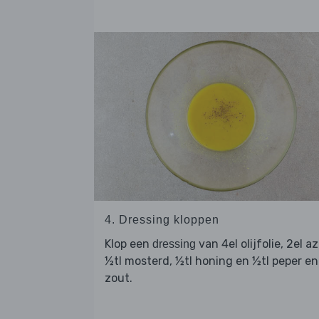
4. Dressing kloppen
Klop een
van 4el olijfolie, 2el az
dressing
½tl mosterd, ½tl honing en ½tl peper en
zout.