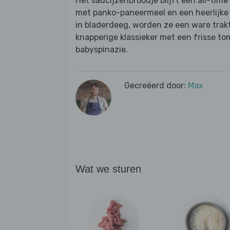
Het saucijzenbroodje blijft een all-time
met panko-paneermeel en een heerlijke
in bladerdeeg, worden ze een ware trakt
knapperige klassieker met een frisse 
babyspinazie.
Gecreëerd door:
Max
Wat we sturen