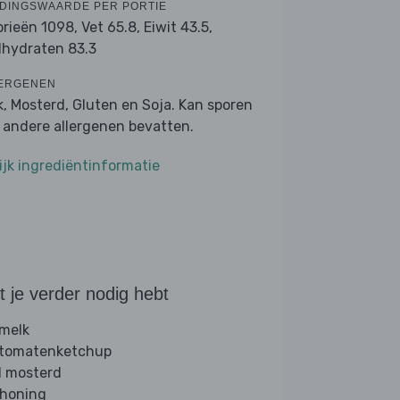
DINGSWAARDE PER PORTIE
orieën 1098,
Vet 65.8,
Eiwit 43.5,
lhydraten 83.3
ERGENEN
k, Mosterd, Gluten en Soja. Kan sporen
 andere allergenen bevatten.
ijk ingrediëntinformatie
 je verder nodig hebt
 melk
 tomatenketchup
l mosterd
 honing