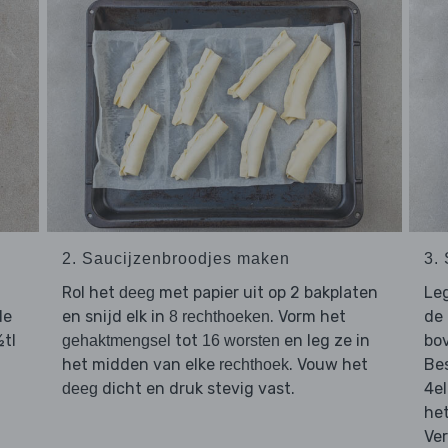
2. Saucijzenbroodjes maken
3.
Rol het
met papier uit op 2 bakplaten
Le
deeg
de
en snijd elk in
. Vorm het
de 
8 rechthoeken
½tl
tot
en leg ze in
bov
gehaktmengsel
16 worsten
het midden van elke
. Vouw het
Bes
rechthoek
dicht en druk stevig vast.
4el
deeg
he
Ver