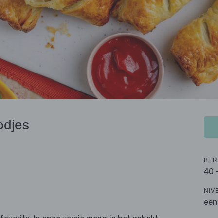
odjes
BER
40 
NIV
een