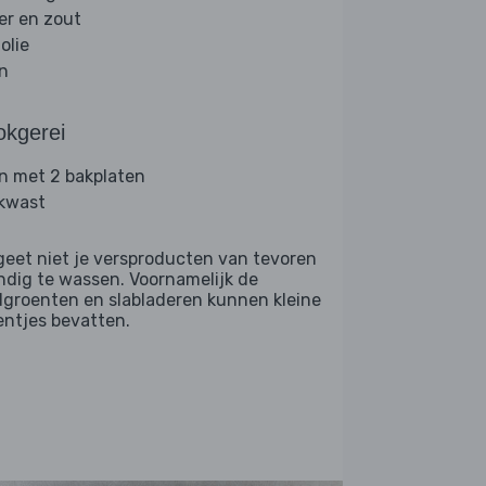
er en zout
folie
jn
okgerei
n met 2 bakplaten
kwast
geet niet je versproducten van tevoren
ndig te wassen. Voornamelijk de
dgroenten en slabladeren kunnen kleine
entjes bevatten.