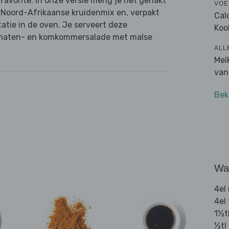
 favorite. In onze versie meng je het gehakt
VOE
 Noord-Afrikaanse kruidenmix en, verpakt
Cal
atie in de oven. Je serveert deze
Koo
tomaten- en komkommersalade met malse
ALL
Mel
van
Bek
Wat
4el
4el
1½t
½tl