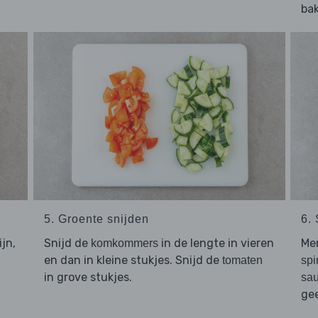
bak
5. Groente snijden
6.
ijn,
Snijd de
in de lengte in vieren
Me
komkommers
en dan in kleine stukjes. Snijd de
tomaten
spi
in grove stukjes.
sau
gee