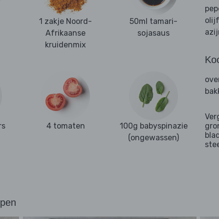
pep
olij
1 zakje Noord-
50ml tamari-
azi
Afrikaanse
sojasaus
kruidenmix
Ko
ove
bak
Ver
rs
4 tomaten
100g babyspinazie
gro
bla
(ongewassen)
ste
ppen