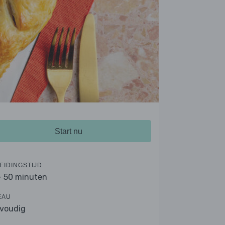
Start nu
EIDINGSTIJD
- 50 minuten
EAU
voudig