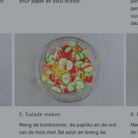
an
snuf peper en zout erdoor.
pa
per
vuu
de
5. Salade maken
6.
Meng de
, de
en de
Me
komkommer
paprika
rest
met 3el azijn en breng de
van de maïs
de 