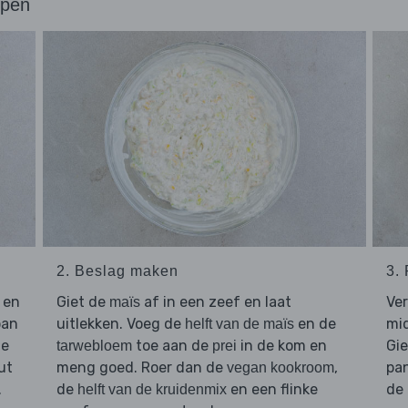
ppen
2. Beslag maken
3.
 en
Giet de
af in een zeef en laat
Ver
maïs
pan
uitlekken. Voeg de
en de
mid
helft van de maïs
ge
toe aan de
in de kom en
Gi
tarwebloem
prei
ut
meng goed. Roer dan de
,
pan
vegan kookroom
.
de
en een flinke
de 
helft van de kruidenmix