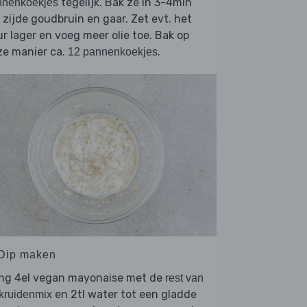
tegelijk. Bak ze in 3-4min
nnenkoekjes
 zijde goudbruin en gaar. Zet evt. het
r lager en voeg meer olie toe. Bak op
ze manier ca.
.
12 pannenkoekjes
 Dip maken
ng 4el vegan mayonaise met de
rest van
en 2tl water tot een gladde
kruidenmix