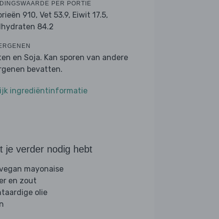
DINGSWAARDE PER PORTIE
orieën 910,
Vet 53.9,
Eiwit 17.5,
lhydraten 84.2
ERGENEN
ten en Soja. Kan sporen van andere
ergenen bevatten.
ijk ingrediëntinformatie
 je verder nodig hebt
 vegan mayonaise
er en zout
ntaardige olie
jn