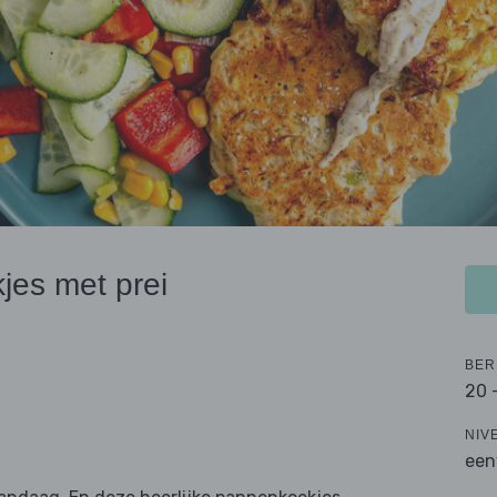
es met prei
BER
20 
NIV
een