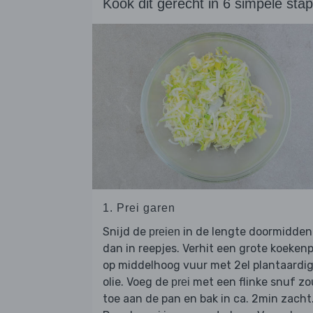
Kook dit gerecht in 6 simpele sta
1. Prei garen
Snijd de
in de lengte doormidden
preien
dan in reepjes. Verhit een grote koeken
op middelhoog vuur met 2el plantaardi
olie. Voeg de
met een flinke snuf zo
prei
toe aan de pan en bak in ca. 2min zacht