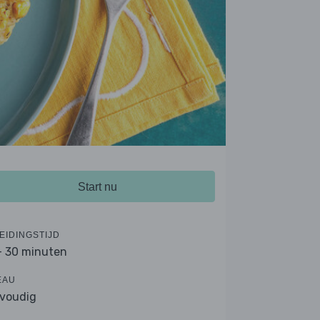
Start nu
EIDINGSTIJD
- 30 minuten
EAU
voudig