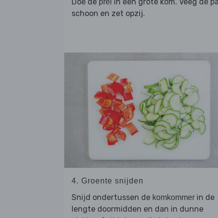
Doe de
in een grote kom. Veeg de p
prei
schoon en zet opzij.
4. Groente snijden
Snijd ondertussen de
in de
komkommer
lengte doormidden en dan in dunne