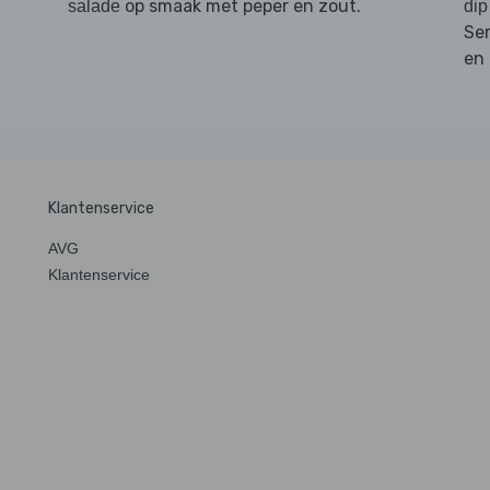
op smaak met peper en zout.
salade
dip
Se
en
Klantenservice
AVG
Klantenservice