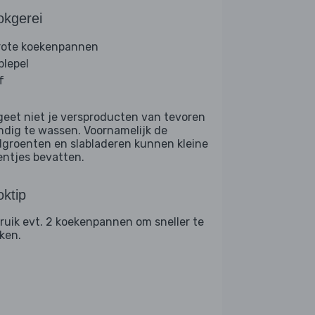
okgerei
rote koekenpannen
plepel
f
geet niet je versproducten van tevoren
ndig te wassen. Voornamelijk de
dgroenten en slabladeren kunnen kleine
entjes bevatten.
ktip
ruik evt. 2 koekenpannen om sneller te
ken.