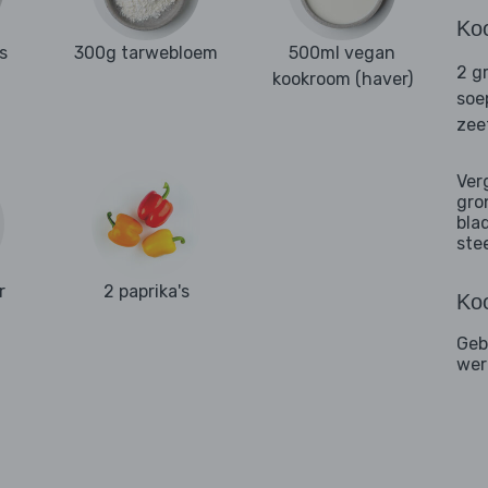
Ko
s
300g tarwebloem
500ml vegan
2 g
kookroom (haver)
soe
zee
Ver
gro
bla
ste
r
2 paprika's
Koo
Geb
wer