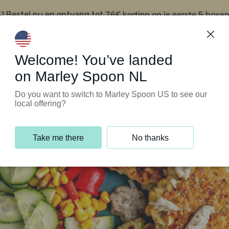
?
76€ korting op je eerste 5 boxen
Bestel nu en ontvang tot
t
Klantenservice
Welcome! You’ve landed
on Marley Spoon NL
Do you want to switch to Marley Spoon US to see our
local offering?
Take me there
No thanks