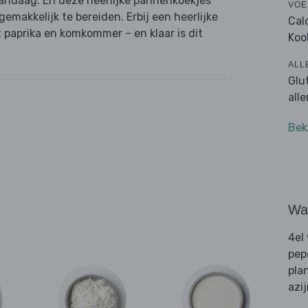
vandaag. En deze heerlijke pannenkoekjes
VOE
gemakkelijk te bereiden. Erbij een heerlijke
Cal
t paprika en komkommer – en klaar is dit
Koo
ALL
Glu
all
Bek
Wat
4el
pep
pla
azi