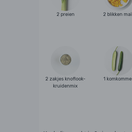
2 preien
2 blikken maï
2 zakjes knoflook-
1 komkomme
kruidenmix