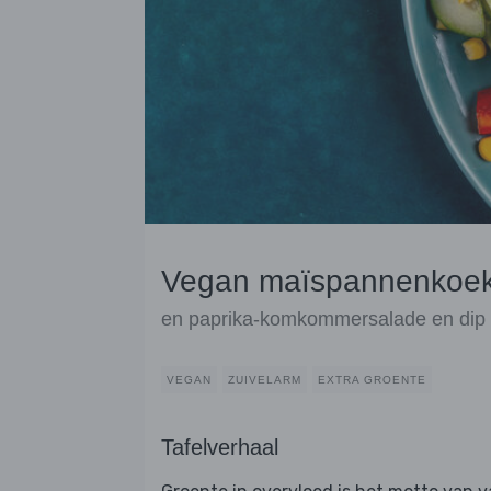
Vegan maïspannenkoekj
en paprika-komkommersalade en dip
VEGAN
ZUIVELARM
EXTRA GROENTE
Tafelverhaal