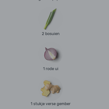
2 bosuien
1 rode ui
1 stukje verse gember