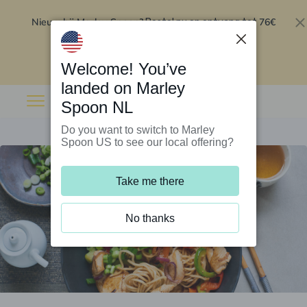
Nieuw bij Marley Spoon?
76€
Bestel nu en ontvang tot
korting op je eerste 5 boxen
.
Inwisselen
Welcome! You’ve
landed on Marley
Spoon NL
Do you want to switch to Marley
Spoon US to see our local offering?
Take me there
No thanks