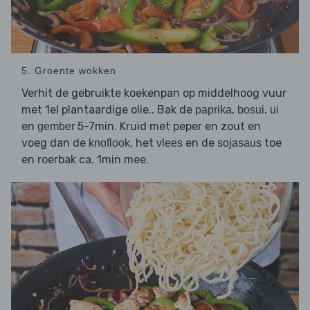
5. Groente wokken
Verhit de gebruikte koekenpan op middelhoog vuur
met 1el plantaardige olie.. Bak de
,
,
paprika
bosui
ui
en
5-7min. Kruid met peper en zout en
gember
voeg dan de
, het
en de
toe
knoflook
vlees
sojasaus
en roerbak ca. 1min mee.