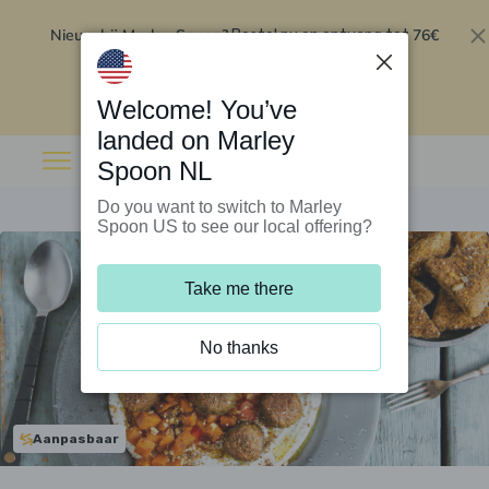
Nieuw bij Marley Spoon?
76€
Bestel nu en ontvang tot
korting op je eerste 5 boxen
.
Inwisselen
Welcome! You’ve
landed on Marley
Spoon NL
Do you want to switch to Marley
Spoon US to see our local offering?
Take me there
No thanks
Aanpasbaar