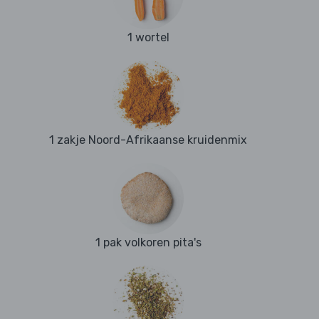
1 wortel
1 zakje Noord-Afrikaanse kruidenmix
1 pak volkoren pita's