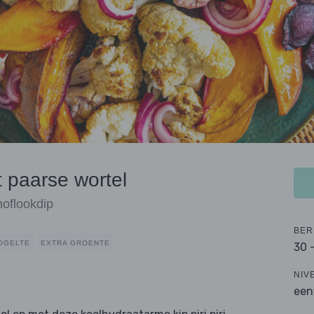
et paarse wortel
noflookdip
BER
OGELTE
EXTRA GROENTE
30 
NIV
een