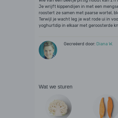
Wie van een beetje pittig houdt kan z'n l
Je wrijft kippendijen in met een mengs
roostert ze samen met paarse wortel, bl
Terwijl je wacht leg je wat rode ui in vo
yoghurtdip in elkaar met geroosterde kno
Gecreëerd door:
Diana W.
Wat we sturen