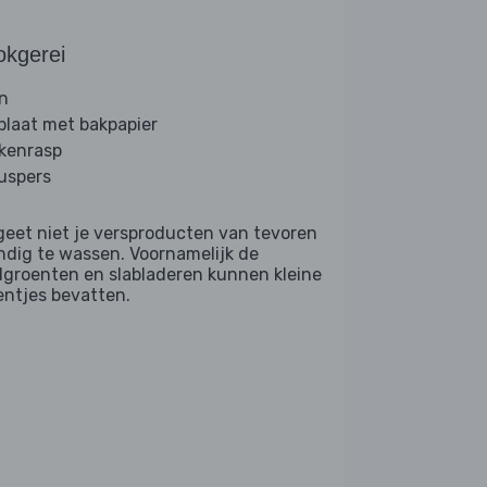
okgerei
n
plaat met bakpapier
kenrasp
ruspers
geet niet je versproducten van tevoren
ndig te wassen. Voornamelijk de
dgroenten en slabladeren kunnen kleine
entjes bevatten.