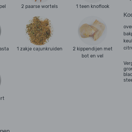
pel
2 paarse wortels
1 teen knoflook
Ko
ove
bak
keu
cit
asta
1 zakje cajunkruiden
2 kippendijen met
bot en vel
Ver
gro
bla
ste
rt
ppen