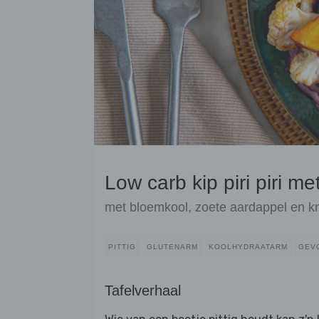
Low carb kip piri piri m
met bloemkool, zoete aardappel en k
PITTIG
GLUTENARM
KOOLHYDRAATARM
GEV
Tafelverhaal