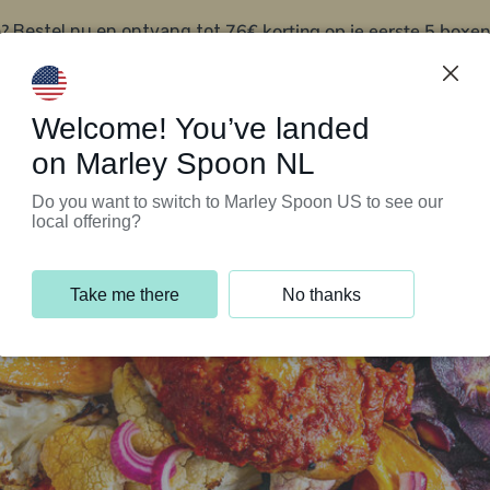
?
76€ korting op je eerste 5 boxen
Bestel nu en ontvang tot
t
Klantenservice
Welcome! You’ve landed
on Marley Spoon NL
Do you want to switch to Marley Spoon US to see our
local offering?
Take me there
No thanks