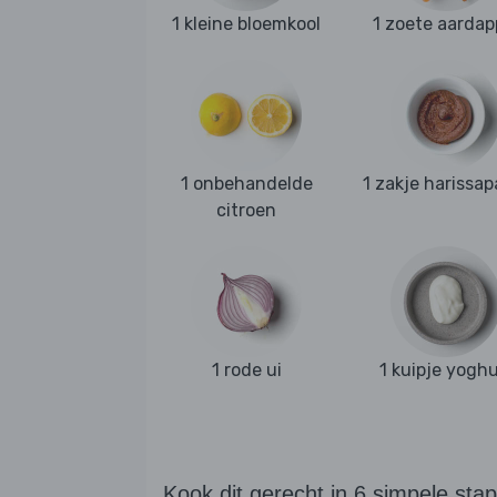
1 kleine bloemkool
1 zoete aardap
1 onbehandelde
1 zakje harissap
citroen
1 rode ui
1 kuipje yoghu
Kook dit gerecht in 6 simpele sta