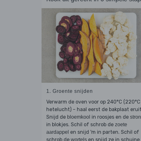
1. Groente snijden
Verwarm de oven voor op 240°C (220°C
hetelucht) – haal eerst de bakplaat eruit
Snijd de
in roosjes en de
bloemkool
stro
in blokjes. Schil of schrob de
zoete
en snijd 'm in parten. Schil of
aardappel
schrob de
en snijd ze in schuine
wortels