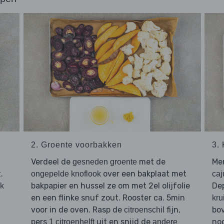
2. Groente voorbakken
3.
Verdeel de
met de
Me
gesneden groente
.
over een bakplaat met
ongepelde knoflook
caj
bakpapier en hussel ze om met 2el olijfolie
De
nk
en een flinke snuf zout. Rooster ca. 5min
kru
voor in de oven. Rasp de
fijn,
bo
citroenschil
pers
uit en snijd de
nog
1 citroenhelft
andere