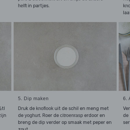
in partjes.
helft
kno
laa
5. Dip maken
6.
½tl
Druk de
uit de schil en meng met
Ve
knoflook
ijn
de
. Roer de
erdoor en
de
yoghurt
citroenrasp
breng de
verder op smaak met peper en
se
dip
zout.