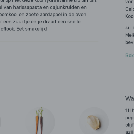
ol op met deze koolhydraatarme kip piri piri.
VOE
el van harissapasta en cajunkruiden en
Cal
oemkool en zoete aardappel in de oven.
Koo
or een zuurtje en je draait een snelle
ALL
flook. Eet smakelijk!
Mel
bev
Bek
Wat
1tl
pep
olij
azi