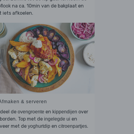
na ca. 10min van de bakplaat en
flook
t iets afkoelen.
 Afmaken & serveren
rdeel de
en
over
ovengroente
kippendijen
 borden. Top met de
en
ingelegde ui
rveer met de
en
.
yoghurtdip
citroenpartjes