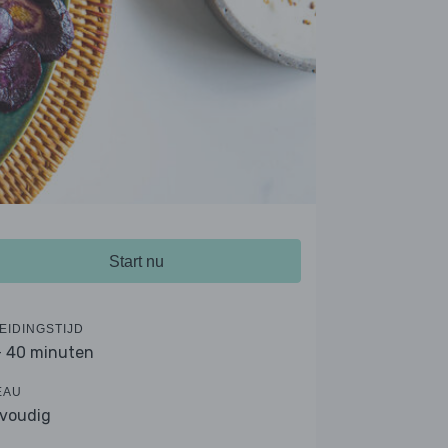
Start nu
EIDINGSTIJD
- 40 minuten
EAU
voudig