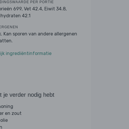
DINGSWAARDE PER PORTIE
orieën 699,
Vet 42.4,
Eiwit 34.8,
lhydraten 42.1
ERGENEN
k. Kan sporen van andere allergenen
atten.
ijk ingrediëntinformatie
 je verder nodig hebt
 honing
er en zout
folie
jn