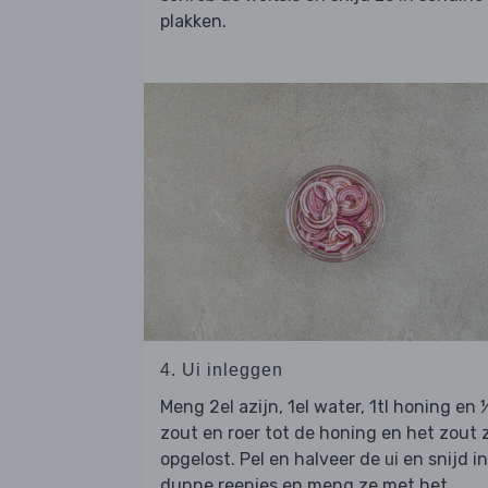
plakken.
4. Ui inleggen
Meng 2el azijn, 1el water, 1tl honing en 
zout en roer tot de honing en het zout z
opgelost. Pel en halveer de
en snijd in
ui
dunne reepjes en meng ze met het