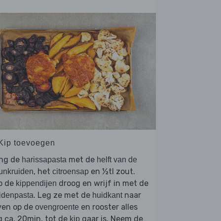
 Kip toevoegen
ng de
met de
harissapasta
helft van de
, het
en ½tl zout.
unkruiden
citroensap
p de
droog en wrijf in met de
kippendijen
. Leg ze met de
naar
idenpasta
huidkant
ven op de
en rooster alles
ovengroente
 ca. 20min, tot de
gaar is. Neem de
kip