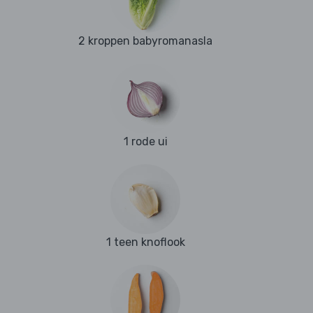
2 kroppen babyromanasla
1 rode ui
1 teen knoflook