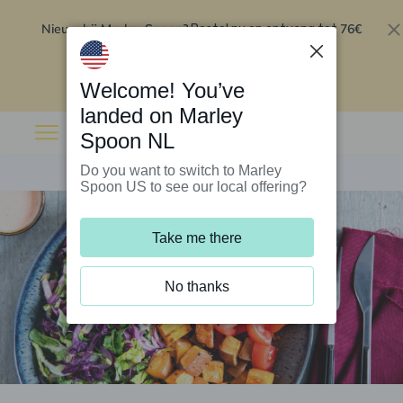
Nieuw bij Marley Spoon?
76€
Bestel nu en ontvang tot
korting op je eerste 5 boxen
.
Inwisselen
Welcome! You’ve
landed on Marley
Spoon NL
Do you want to switch to Marley
Spoon US to see our local offering?
Take me there
No thanks