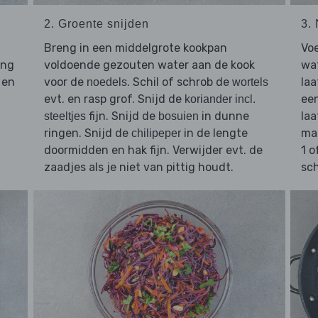
2. Groente snijden
3.
Breng in een middelgrote kookpan
Vo
eng
voldoende gezouten water aan de kook
wa
en
voor de
. Schil of schrob de
laa
noedels
wortels
evt. en rasp grof. Snijd de
een
koriander incl.
fijn. Snijd de
in dunne
laa
steeltjes
bosuien
ringen. Snijd de
in de lengte
mak
chilipeper
doormidden en hak fijn. Verwijder evt. de
1 o
zaadjes als je niet van pittig houdt.
sch