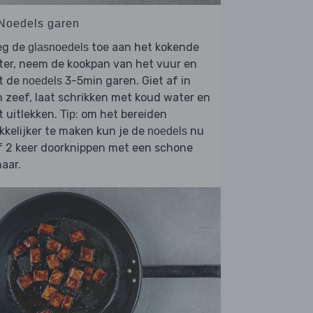
 Noedels garen
eg de
toe aan het kokende
glasnoedels
ter, neem de kookpan van het vuur en
t de
3-5min garen. Giet af in
noedels
 zeef, laat schrikken met koud water en
t uitlekken.
: om het bereiden
Tip
kelijker te maken kun je de
nu
noedels
f 2 keer doorknippen met een schone
aar.