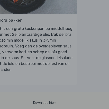
 Tofu bakken
rhit een grote koekenpan op middelhoog
r met 2el plantaardige olie. Bak de
tofu
in 3-5min
 zo min mogelijk saus
udbruin. Voeg dan de
overgebleven saus
, verwarm kort en schep de
goed
tofu
 in de
. Serveer de
saus
glasnoedelsalade
t de
en bestrooi met de
tofu
rest van de
.
iander
Download hier: