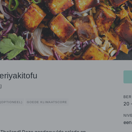
riyakitofu
g
BER
 (OPTIONEEL)
GOEDE KLIMAATSCORE
20 
NIV
een