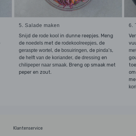
5. Salade maken
6.
Snijd de
in dunne reepjes. Meng
Ve
rode kool
e
de
met de
, de
vuu
noedels
rodekoolreepjes
, de
, de
,
geraspte wortel
bosuiringen
pinda’s
met
de
, de
en
go
helft van de koriander
dressing
. Breng op smaak met
toe
chilipeper naar smaak
peper en zout.
om
me
kor
Klantenservice