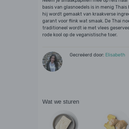
Neem je smaakpapillen mee op reis naar
basis van glasnoedels is in menig Thai
hij wordt gemaakt van kraakverse ingre
garant voor flink wat smaak. De Thai 
traditioneel wordt ie met vlees geserve
rode kool op de veganistische toer.
Gecreëerd door:
Elisabeth
Wat we sturen