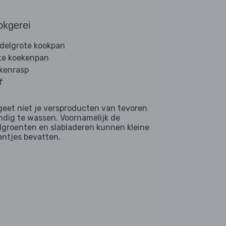
okgerei
delgrote kookpan
te koekenpan
kenrasp
f
geet niet je versproducten van tevoren
ndig te wassen. Voornamelijk de
dgroenten en slabladeren kunnen kleine
entjes bevatten.