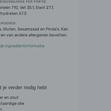
DINGSWAARDE PER PORTIE
orieën 710,
Vet 35.1,
Eiwit 27.1,
lhydraten 67.5
ERGENEN
a, Gluten, Sesamzaad en Pinda's. Kan
ren van andere allergenen bevatten.
ijk ingrediëntinformatie
 je verder nodig hebt
er en zout
ntaardige olie
jn