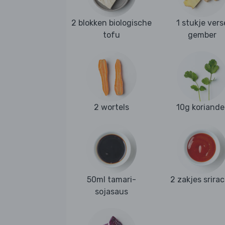
2 blokken biologische
1 stukje vers
tofu
gember
2 wortels
10g koriande
50ml tamari-
2 zakjes srira
sojasaus