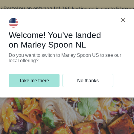
?
76€ korting op je eerste 5 boxen
Bestel nu en ontvang tot
t
Klantenservice
Welcome! You’ve landed
on Marley Spoon NL
Do you want to switch to Marley Spoon US to see our
local offering?
Take me there
No thanks