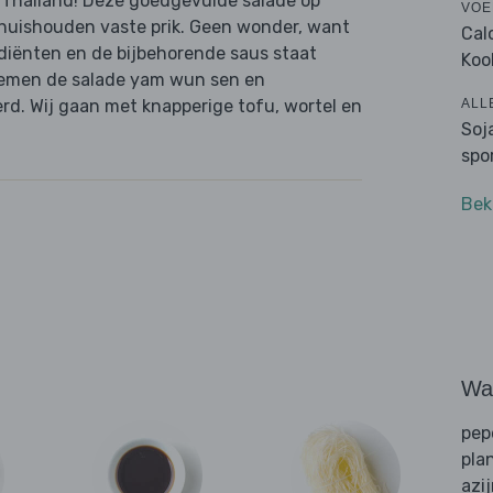
 Thailand! Deze goedgevulde salade op
VOE
s huishouden vaste prik. Geen wonder, want
Cal
diënten en de bijbehorende saus staat
Koo
noemen de salade yam wun sen en
ALL
erd. Wij gaan met knapperige tofu, wortel en
Soj
spo
Bek
Wat
pep
pla
azi