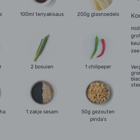
e
100ml teriyakisaus
200g glasnoedels
Ko
mid
gro
keu
zee
r
2 bosuien
1 chilipeper
Ver
gro
bla
ste
cha
1 zakje sesam
50g gezouten
pinda's