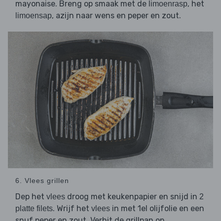
mayonaise. Breng op smaak met de
, het
limoenrasp
, azijn naar wens en peper en zout.
limoensap
6. Vlees grillen
Dep het
droog met keukenpapier en snijd in
vlees
2
. Wrijf het
in met 1el olijfolie en een
platte filets
vlees
snuf peper en zout. Verhit de grillpan op