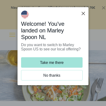
Nieuw bij Marley Spoon?
76€
Bestel nu en ontvang tot
korting op je eerste 5 boxen
.
Inwisselen
Welcome! You’ve
landed on Marley
Spoon NL
Do you want to switch to Marley
Spoon US to see our local offering?
Take me there
No thanks