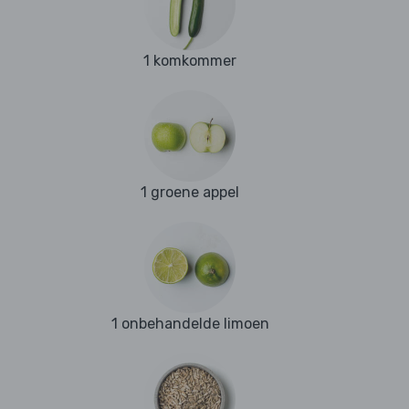
1 komkommer
1 groene appel
1 onbehandelde limoen