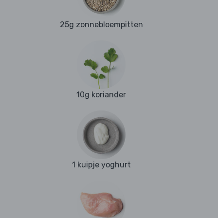
25g zonnebloempitten
10g koriander
1 kuipje yoghurt