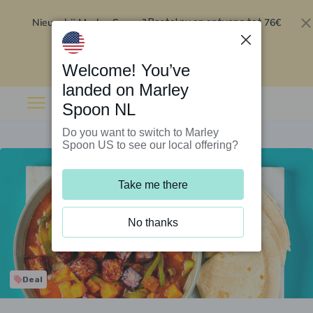
Nieuw bij Marley Spoon?
76€
Bestel nu en ontvang tot
korting op je eerste 5 boxen
.
Inwisselen
Welcome! You’ve
landed on Marley
Spoon NL
Do you want to switch to Marley
Spoon US to see our local offering?
Take me there
No thanks
Deal