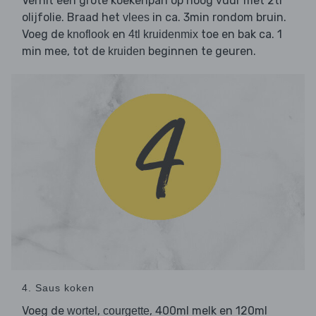
Verhit een grote koekenpan op hoog vuur met 2tl
olijfolie. Braad het
in ca. 3min rondom bruin.
vlees
Voeg de
en
toe en bak ca. 1
knoflook
4tl kruidenmix
min mee, tot de
beginnen te geuren.
kruiden
4. Saus koken
Voeg de
,
, 400ml melk en 120ml
wortel
courgette