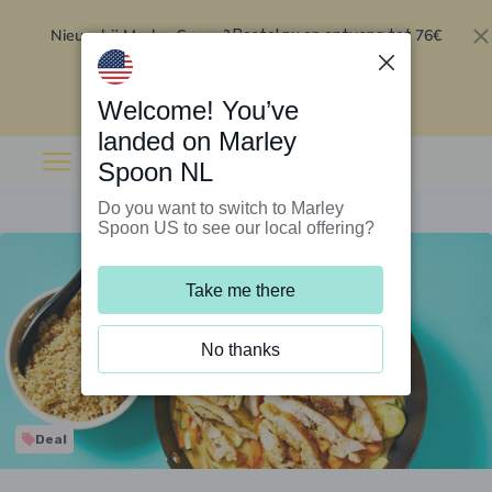
Nieuw bij Marley Spoon?
76€
Bestel nu en ontvang tot
korting op je eerste 5 boxen
.
Inwisselen
Welcome! You’ve
landed on Marley
Spoon NL
Do you want to switch to Marley
Spoon US to see our local offering?
Take me there
No thanks
Deal