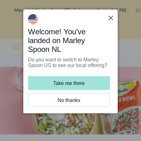
Nieuw bij Marley Spoon?
76€
Bestel nu en ontvang tot
korting op je eerste 5 boxen
.
Inwisselen
Welcome! You’ve
landed on Marley
Spoon NL
Do you want to switch to Marley
Spoon US to see our local offering?
Take me there
No thanks