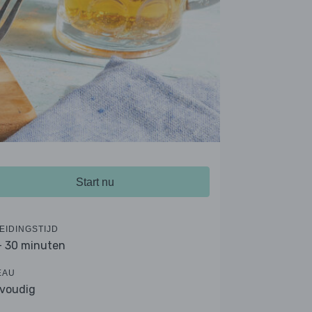
Start nu
EIDINGSTIJD
- 30 minuten
EAU
voudig