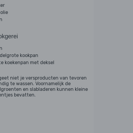
ker
folie
jn
okgerei
n
delgrote kookpan
te koekenpan met deksel
geet niet je versproducten van tevoren
ndig te wassen. Voornamelijk de
dgroenten en slabladeren kunnen kleine
entjes bevatten.