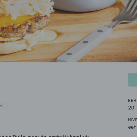
BER
WIT+
20 
NIV
een