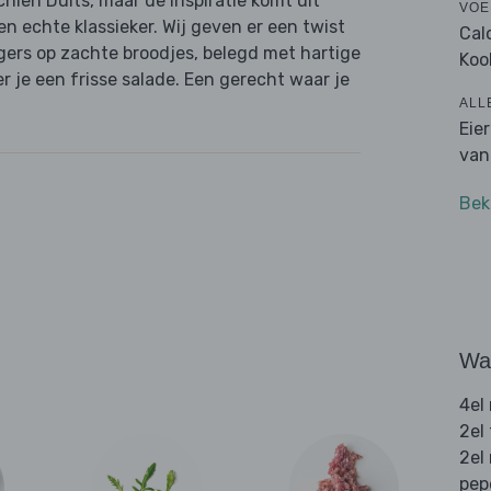
hien Duits, maar de inspiratie komt uit
VOE
 echte klassieker. Wij geven er een twist
Cal
ers op zachte broodjes, belegd met hartige
Koo
r je een frisse salade. Een gerecht waar je
ALL
Eie
van
Bek
Wat
4el
2el
2el
pep