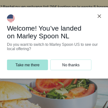
?
76€ korting op je eerste 5 boxen
Bestel nu en ontvang tot
t
Klantenservice
Welcome! You’ve landed
on Marley Spoon NL
Do you want to switch to Marley Spoon US to see our
local offering?
Take me there
No thanks