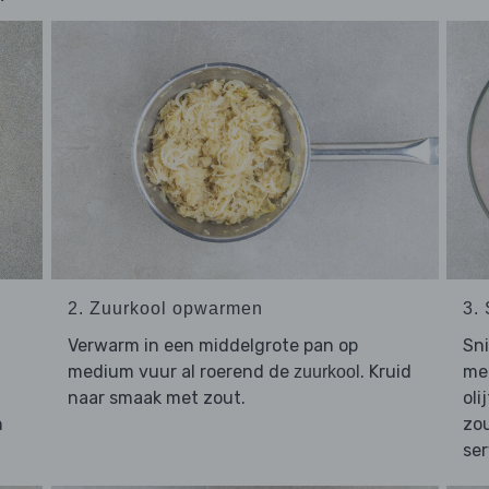
2. Zuurkool opwarmen
3.
Verwarm in een middelgrote pan op
Sn
medium vuur al roerend de
. Kruid
me
zuurkool
naar smaak met zout.
oli
n
zou
ser