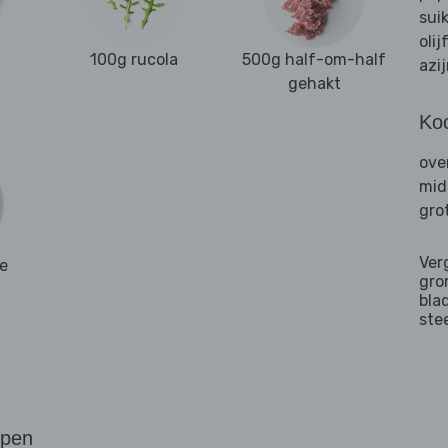
sui
olij
100g rucola
500g half-om-half
azi
gehakt
Ko
ove
mid
gro
Ver
e
gro
bla
ste
ppen