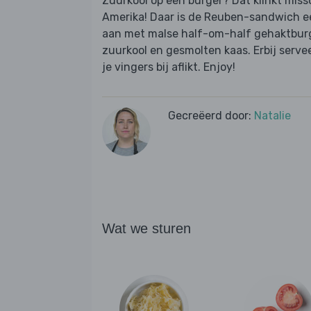
Zuurkool op een burger? Dat klinkt missc
Amerika! Daar is de Reuben-sandwich een
aan met malse half-om-half gehaktburg
zuurkool en gesmolten kaas. Erbij servee
je vingers bij aflikt. Enjoy!
Gecreëerd door:
Natalie
Wat we sturen