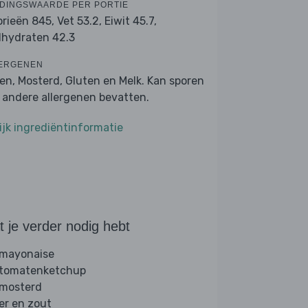
DINGSWAARDE PER PORTIE
orieën 845,
Vet 53.2,
Eiwit 45.7,
lhydraten 42.3
ERGENEN
ren, Mosterd, Gluten en Melk. Kan sporen
 andere allergenen bevatten.
ijk ingrediëntinformatie
 je verder nodig hebt
 mayonaise
 tomatenketchup
 mosterd
er en zout