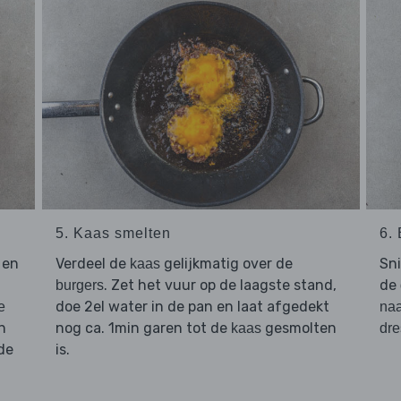
5. Kaas smelten
6.
 en
Verdeel de
gelijkmatig over de
Sn
kaas
. Zet het vuur op de laagste stand,
de
burgers
doe 2el water in de pan en laat afgedekt
e
na
n
nog ca. 1min garen tot de
gesmolten
kaas
dre
de
is.