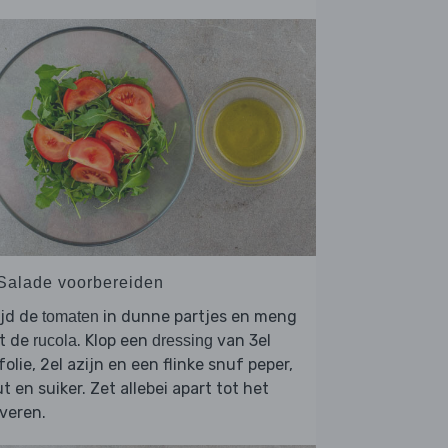
 Salade voorbereiden
ijd de
in dunne partjes en meng
tomaten
t de
. Klop een
van 3el
rucola
dressing
jfolie, 2el azijn en een flinke snuf peper,
t en suiker. Zet allebei apart tot het
veren.