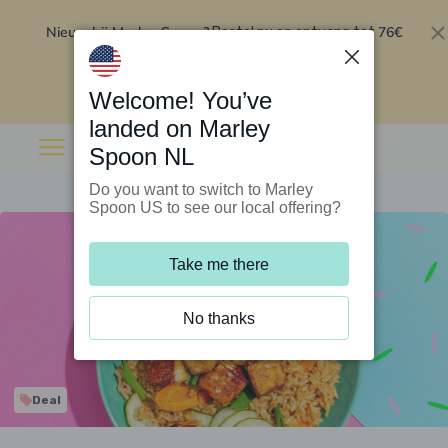
Nieuw bij Marley Spoon?
76€
Bestel nu en ontvang tot
korting op je eerste 5 boxen
.
Inwisselen
Welcome! You’ve
landed on Marley
Spoon NL
Do you want to switch to Marley
Spoon US to see our local offering?
Take me there
No thanks
Deal