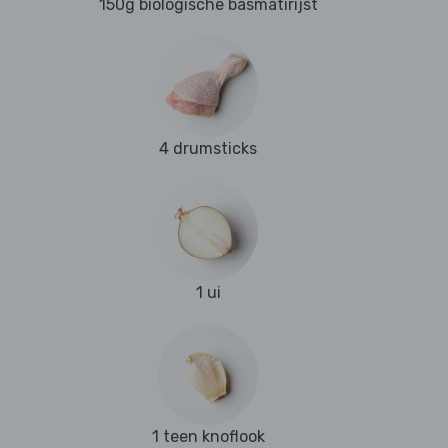
150g biologische basmatirijst
4 drumsticks
1 ui
1 teen knoflook