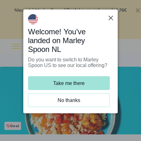
Nieuw bij Marley Spoon?
76€
Bestel nu en ontvang tot
korting op je eerste 5 boxen
.
Inwisselen
Welcome! You’ve
landed on Marley
Spoon NL
Do you want to switch to Marley
Spoon US to see our local offering?
Take me there
No thanks
Deal